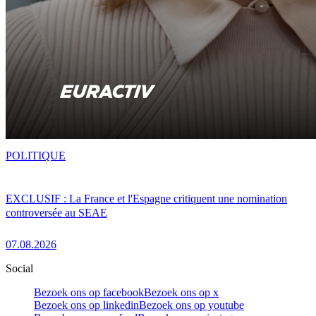
POLITIQUE
EXCLUSIF : La France et l'Espagne critiquent une nomination
controversée au SEAE
07.08.2026
Social
Bezoek ons op facebook
Bezoek ons op x
Bezoek ons op linkedin
Bezoek ons op youtube