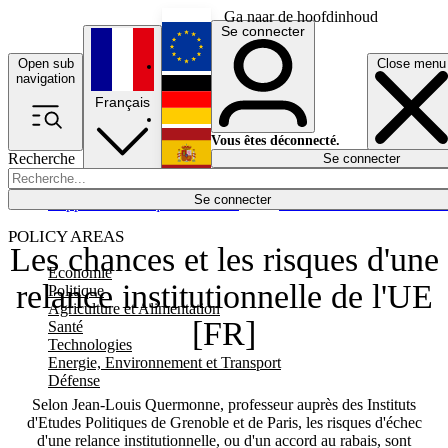
Ga naar de hoofdinhoud
Se connecter
Open sub
Close menu
English
navigation
Français
Deutsch
Vous êtes déconnecté.
Recherche
Se connecter
Español
Lumières éteintes
Se connecter
Rapporteur
Politique
Économie
Newsletters
Evénements
Em
POLICY AREAS
Les chances et les risques d'une
Economie
relance institutionnelle de l'UE
Politique
Agriculture et Alimentation
[FR]
Santé
Technologies
Energie, Environnement et Transport
Défense
Selon Jean-Louis Quermonne, professeur auprès des Instituts
d'Etudes Politiques de Grenoble et de Paris, les risques d'échec
d'une relance institutionnelle, ou d'un accord au rabais, sont