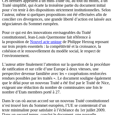
Ces derniers appellent à un mini-Traité ou, au tout du moins, à un
Traité simplifié, qui écarte la troisième partie du document initial
pour s’en tenir à des dispositions strictement institutionnelles. Selon
l’auteur, même si quelques propositions ont été effectuées afin de
concilier ces divergences, une grande liberté d’action est laissée aux
négociateurs du Sommet européen.
Pour ce qui est des innovations envisageables du Traité
constitutionnel, Jean-Louis Quermonne fait référence à
la proposition de
Nouvel acte unique
de Philippe Herzog reposant
sur trois projets essentiels : la compétitivité et la croissance, la
cohésion et le renouvellement du modèle social, le respect de
l’environnement.
L’auteur attire finalement l’attention sur la question de la procédure
de ratification et sur celle d’une Europe à deux vitesses, une
perspective devenue familière avec les « coopérations renforcées
rendues possibles par les traités ». Le document souligne également
que le délai pour un nouveau Traité a été fixé par le Traité de Nice,
exigeant une réduction du nombre de commissaires une fois le
nombre d’Etats membres porté à 27.
Dans le cas où aucun accord sur un nouveau Traité constitutionnel
n’est trouvé lors du Sommet européen, l’UE se contenterait d’un
texte minimaliste pour satisfaire à l’échéance du 1er juillet 2009.
Dans un second temps, conclut le document, une nouvelle