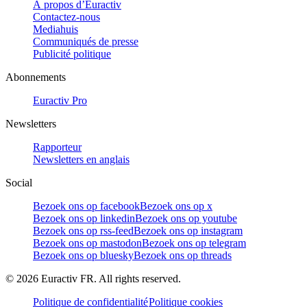
À propos d’Euractiv
Contactez-nous
Mediahuis
Communiqués de presse
Publicité politique
Abonnements
Euractiv Pro
Newsletters
Rapporteur
Newsletters en anglais
Social
Bezoek ons op facebook
Bezoek ons op x
Bezoek ons op linkedin
Bezoek ons op youtube
Bezoek ons op rss-feed
Bezoek ons op instagram
Bezoek ons op mastodon
Bezoek ons op telegram
Bezoek ons op bluesky
Bezoek ons op threads
©
2026
Euractiv FR. All rights reserved.
Politique de confidentialité
Politique cookies