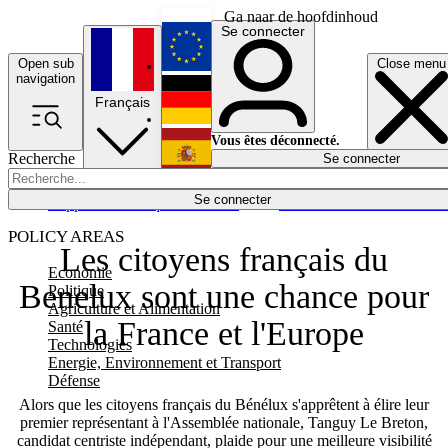
Ga naar de hoofdinhoud
Se connecter
Open sub
Close menu
English
navigation
Français
Deutsch
Vous êtes déconnecté.
Recherche
Se connecter
Español
Lumières éteintes
Se connecter
Rapporteur
Politique
Économie
Newsletters
Evénements
Em
POLICY AREAS
Les citoyens français du
Economie
Benelux sont une chance pour
Politique
Agriculture et Alimentation
la France et l'Europe
Santé
Technologies
Energie, Environnement et Transport
Défense
Alors que les citoyens français du Bénélux s'apprêtent à élire leur
premier représentant à l'Assemblée nationale, Tanguy Le Breton,
candidat centriste indépendant, plaide pour une meilleure visibilité