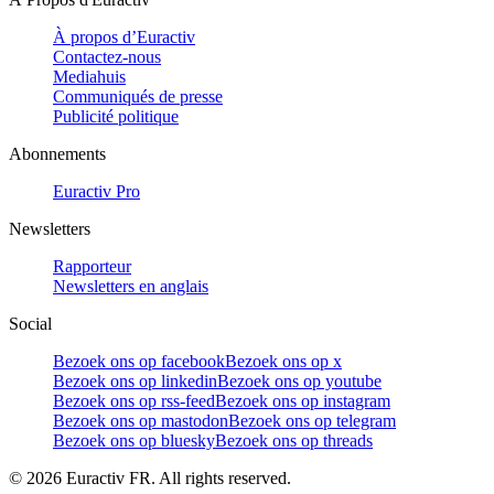
À propos d’Euractiv
Contactez-nous
Mediahuis
Communiqués de presse
Publicité politique
Abonnements
Euractiv Pro
Newsletters
Rapporteur
Newsletters en anglais
Social
Bezoek ons op facebook
Bezoek ons op x
Bezoek ons op linkedin
Bezoek ons op youtube
Bezoek ons op rss-feed
Bezoek ons op instagram
Bezoek ons op mastodon
Bezoek ons op telegram
Bezoek ons op bluesky
Bezoek ons op threads
©
2026
Euractiv FR. All rights reserved.