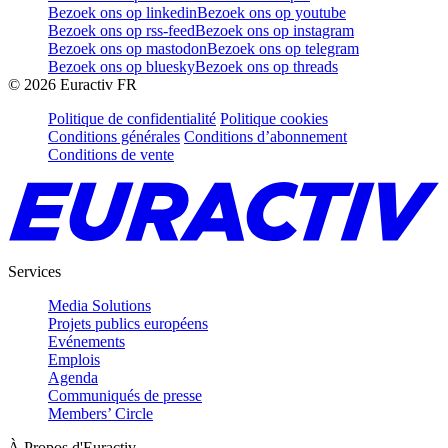
Bezoek ons op linkedin
Bezoek ons op youtube
Bezoek ons op rss-feed
Bezoek ons op instagram
Bezoek ons op mastodon
Bezoek ons op telegram
Bezoek ons op bluesky
Bezoek ons op threads
©
2026
Euractiv FR
Politique de confidentialité
Politique cookies
Conditions générales
Conditions d’abonnement
Conditions de vente
Services
Media Solutions
Projets publics européens
Evénements
Emplois
Agenda
Communiqués de presse
Members’ Circle
À Propos d'Euractiv