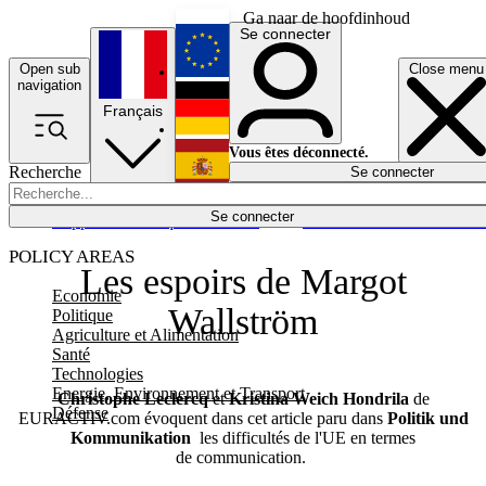
Ga naar de hoofdinhoud
Se connecter
Open sub
Close menu
English
navigation
Français
Deutsch
Vous êtes déconnecté.
Recherche
Se connecter
Español
Lumières éteintes
Se connecter
Rapporteur
Politique
Économie
Newsletters
Evénements
Em
POLICY AREAS
Les espoirs de Margot
Economie
Wallström
Politique
Agriculture et Alimentation
Santé
Technologies
Energie, Environnement et Transport
Christophe Leclercq
et
Kristina Weich Hondrila
de
Défense
EURACTIV.com évoquent dans cet article paru dans
Politik und
Kommunikation
les difficultés de l'UE en termes
de communication.