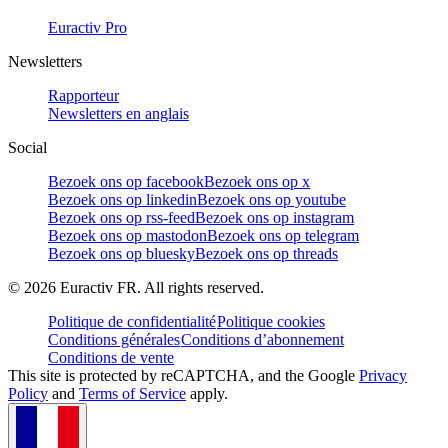
Euractiv Pro
Newsletters
Rapporteur
Newsletters en anglais
Social
Bezoek ons op facebook
Bezoek ons op x
Bezoek ons op linkedin
Bezoek ons op youtube
Bezoek ons op rss-feed
Bezoek ons op instagram
Bezoek ons op mastodon
Bezoek ons op telegram
Bezoek ons op bluesky
Bezoek ons op threads
©
2026
Euractiv FR. All rights reserved.
Politique de confidentialité
Politique cookies
Conditions générales
Conditions d’abonnement
Conditions de vente
This site is protected by reCAPTCHA, and the Google
Privacy
Policy
and
Terms of Service
apply.