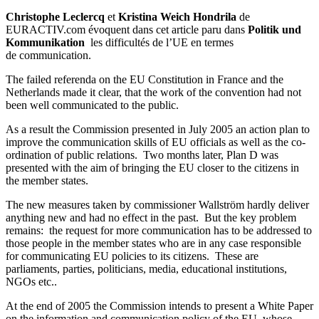
Christophe Leclercq
et
Kristina Weich Hondrila
de
EURACTIV.com évoquent dans cet article paru dans
Politik und
Kommunikation
les difficultés de l’UE en termes
de communication.
The failed referenda on the EU Constitution in France and the
Netherlands made it clear, that the work of the convention had not
been well communicated to the public.
As a result the Commission presented in July 2005 an action plan to
improve the communication skills of EU officials as well as the co-
ordination of public relations. Two months later, Plan D was
presented with the aim of bringing the EU closer to the citizens in
the member states.
The new measures taken by commissioner Wallström hardly deliver
anything new and had no effect in the past. But the key problem
remains: the request for more communication has to be addressed to
those people in the member states who are in any case responsible
for communicating EU policies to its citizens. These are
parliaments, parties, politicians, media, educational institutions,
NGOs etc..
At the end of 2005 the Commission intends to present a White Paper
on the information and communication policy of the EU, whose