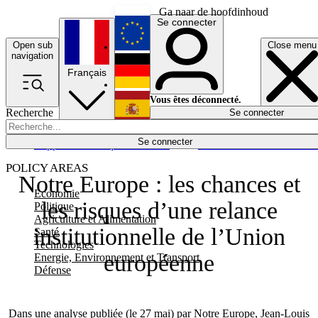
Ga naar de hoofdinhoud
Se connecter
Open sub
Close menu
English
navigation
Français
Deutsch
Vous êtes déconnecté.
Recherche
Se connecter
Español
Lumières éteintes
Se connecter
Rapporteur
Politique
Économie
Newsletters
Evénements
Em
POLICY AREAS
Notre Europe : les chances et
Economie
les risques d’une relance
Politique
Agriculture et Alimentation
institutionnelle de l’Union
Santé
Technologies
européenne
Energie, Environnement et Transport
Défense
Dans une analyse publiée (le 27 mai) par Notre Europe, Jean-Louis