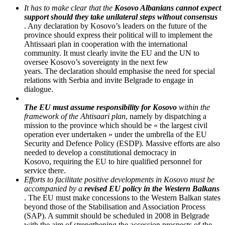
It has to make clear that the
Kosovo Albanians cannot expect
support should they take unilateral steps without consensus
. Any declaration by Kosovo’s leaders on the future of the
province should express their political will to implement the
Ahtissaari plan in cooperation with the international
community. It must clearly invite the EU and the UN to
oversee Kosovo’s sovereignty in the next few
years. The declaration should emphasise the need for special
relations with Serbia and invite Belgrade to engage in
dialogue.
The EU must assume responsibility for Kosovo
within the
framework of the Ahtisaari plan
, namely by dispatching a
mission to the province which should be « the largest civil
operation ever undertaken » under the umbrella of the EU
Security and Defence Policy (ESDP). Massive efforts are also
needed to develop a constitutional democracy in
Kosovo, requiring the EU to hire qualified personnel for
service there.
Efforts to facilitate positive developments in Kosovo must be
accompanied by a
revised EU policy in the Western Balkans
. The EU must make concessions to the Western Balkan states
beyond those of the Stabilisation and Association Process
(SAP). A summit should be scheduled in 2008 in Belgrade
with the aim of strengthening the accession prospects of the