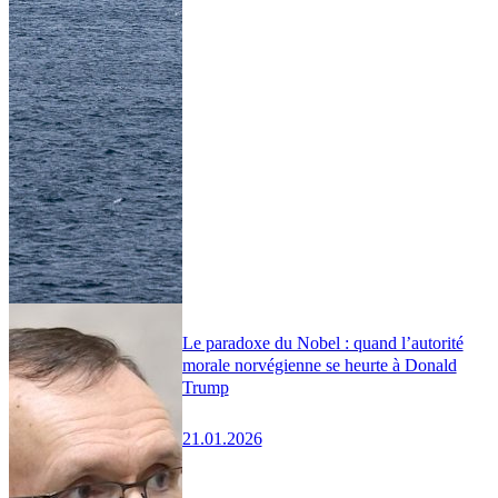
Le paradoxe du Nobel : quand l’autorité
morale norvégienne se heurte à Donald
Trump
21.01.2026