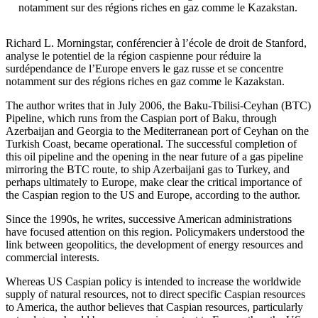
notamment sur des régions riches en gaz comme le Kazakstan.
Richard L. Morningstar, conférencier à l’école de droit de Stanford,
analyse le potentiel de la région caspienne pour réduire la
surdépendance de l’Europe envers le gaz russe et se concentre
notamment sur des régions riches en gaz comme le Kazakstan.
The author writes that in July 2006, the Baku-Tbilisi-Ceyhan (BTC)
Pipeline, which runs from the Caspian port of Baku, through
Azerbaijan and Georgia to the Mediterranean port of Ceyhan on the
Turkish Coast, became operational. The successful completion of
this oil pipeline and the opening in the near future of a gas pipeline
mirroring the BTC route, to ship Azerbaijani gas to Turkey, and
perhaps ultimately to Europe, make clear the critical importance of
the Caspian region to the US and Europe, according to the author.
Since the 1990s, he writes, successive American administrations
have focused attention on this region. Policymakers understood the
link between geopolitics, the development of energy resources and
commercial interests.
Whereas US Caspian policy is intended to increase the worldwide
supply of natural resources, not to direct specific Caspian resources
to America, the author believes that Caspian resources, particularly