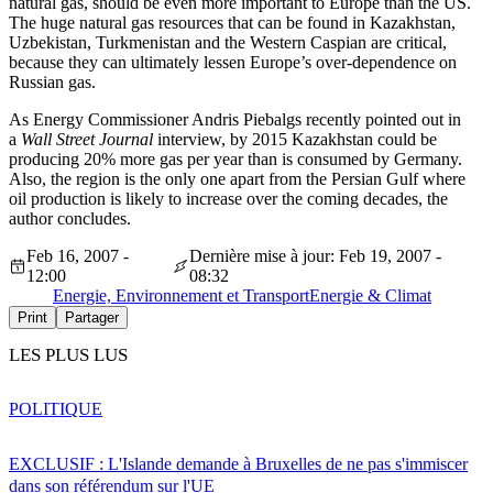
natural gas, should be even more important to Europe than the US.
The huge natural gas resources that can be found in Kazakhstan,
Uzbekistan, Turkmenistan and the Western Caspian are critical,
because they can ultimately lessen Europe’s over-dependence on
Russian gas.
As Energy Commissioner Andris Piebalgs recently pointed out in
a
Wall Street Journal
interview, by 2015 Kazakhstan could be
producing 20% more gas per year than is consumed by Germany.
Also, the region is the only one apart from the Persian Gulf where
oil production is likely to increase over the coming decades, the
author concludes.
Feb 16, 2007 -
Dernière mise à jour: Feb 19, 2007 -
12:00
08:32
Energie, Environnement et Transport
Energie & Climat
Print
Partager
LES PLUS LUS
POLITIQUE
EXCLUSIF : L'Islande demande à Bruxelles de ne pas s'immiscer
dans son référendum sur l'UE