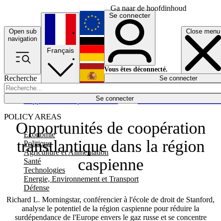
Ga naar de hoofdinhoud
Se connecter
Open sub
Close menu
English
navigation
Français
Deutsch
Vous êtes déconnecté.
Recherche
Se connecter
Español
Lumières éteintes
Se connecter
Rapporteur
Politique
Économie
Newsletters
Evénements
Em
POLICY AREAS
Opportunités de coopération
Economie
transtlantique dans la région
Politique
Agriculture et Alimentation
caspienne
Santé
Technologies
Energie, Environnement et Transport
Défense
Richard L. Morningstar, conférencier à l'école de droit de Stanford,
analyse le potentiel de la région caspienne pour réduire la
surdépendance de l'Europe envers le gaz russe et se concentre