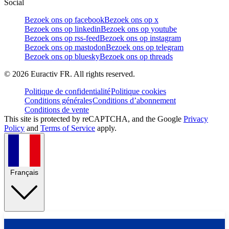
Social
Bezoek ons op facebook
Bezoek ons op x
Bezoek ons op linkedin
Bezoek ons op youtube
Bezoek ons op rss-feed
Bezoek ons op instagram
Bezoek ons op mastodon
Bezoek ons op telegram
Bezoek ons op bluesky
Bezoek ons op threads
©
2026
Euractiv FR. All rights reserved.
Politique de confidentialité
Politique cookies
Conditions générales
Conditions d’abonnement
Conditions de vente
This site is protected by reCAPTCHA, and the Google
Privacy
Policy
and
Terms of Service
apply.
Français