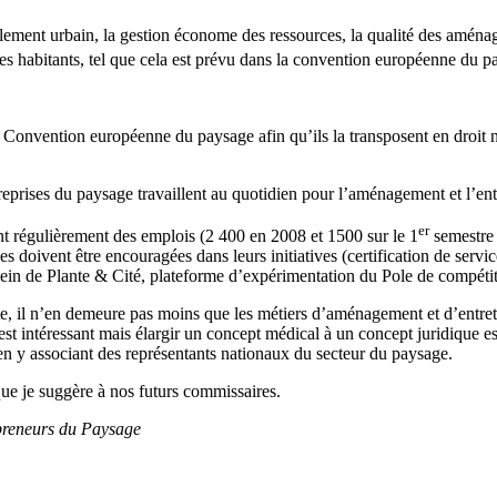
lement urbain, la gestion économe des ressources, la qualité des aména
les habitants, tel que cela est prévu dans la convention européenne du pa
ié la Convention européenne du paysage afin qu’ils la transposent en droi
prises du paysage travaillent au quotidien pour l’aménagement et l’entr
er
nt régulièrement des emplois (2 400 en 2008 et 1500 sur le 1
semestre 
s doivent être encouragées dans leurs initiatives (certification de servi
ein de Plante & Cité, plateforme d’expérimentation du Pole de compéti
e, il n’en demeure pas moins que les métiers d’aménagement et d’entreti
st intéressant mais élargir un concept médical à un concept juridique est 
t en y associant des représentants nationaux du secteur du paysage.
que je suggère à nos futurs commissaires.
preneurs du Paysage