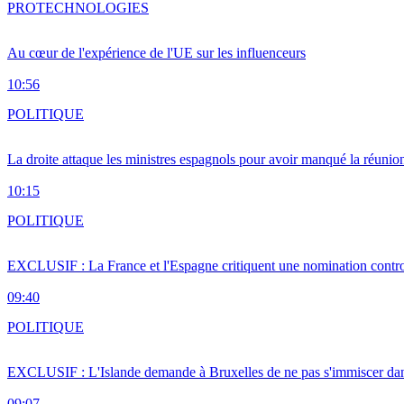
PRO
TECHNOLOGIES
Au cœur de l'expérience de l'UE sur les influenceurs
10:56
POLITIQUE
La droite attaque les ministres espagnols pour avoir manqué la réunio
10:15
POLITIQUE
EXCLUSIF : La France et l'Espagne critiquent une nomination cont
09:40
POLITIQUE
EXCLUSIF : L'Islande demande à Bruxelles de ne pas s'immiscer dan
09:07