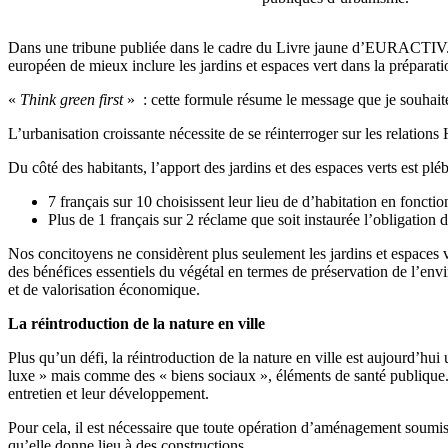
Dans une tribune publiée dans le cadre du Livre jaune d’EURACTIV.fr 
européen de mieux inclure les jardins et espaces vert dans la préparat
«
Think green first
» : cette formule résume le message que je souhait
L’urbanisation croissante nécessite de se réinterroger sur les relations
Du côté des habitants, l’apport des jardins et des espaces verts est pléb
7 français sur 10 choisissent leur lieu de d’habitation en foncti
Plus de 1 français sur 2 réclame que soit instaurée l’obligatio
Nos concitoyens ne considèrent plus seulement les jardins et espaces v
des bénéfices essentiels du végétal en termes de préservation de l’envir
et de valorisation économique.
La réintroduction de la nature en ville
Plus qu’un défi, la réintroduction de la nature en ville est aujourd’hu
luxe » mais comme des « biens sociaux », éléments de santé publique. 
entretien et leur développement.
Pour cela, il est nécessaire que toute opération d’aménagement soumis
qu’elle donne lieu à des constructions.