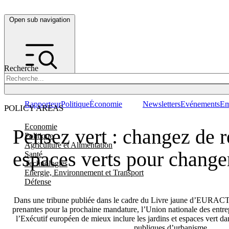
Open sub navigation
Recherche
Rapporteur
Politique
Économie
Newsletters
Evénements
Em
POLICY AREAS
Economie
Pensez vert : changez de r
Politique
Agriculture et Alimentation
espaces verts pour change
Santé
Technologies
Energie, Environnement et Transport
Défense
Dans une tribune publiée dans le cadre du Livre jaune d’EURACTIV.
prenantes pour la prochaine mandature, l’Union nationale des ent
l’Exécutif européen de mieux inclure les jardins et espaces vert da
publiques d’urbanisme.