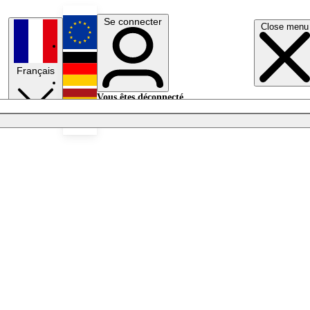
Se connecter
Close menu
English
Français
Deutsch
Vous êtes déconnecté.
Se connecter
Español
Lumières éteintes