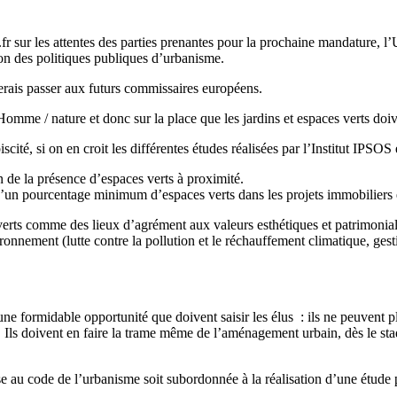
sur les attentes des parties prenantes pour la prochaine mandature, l
ion des politiques publiques d’urbanisme.
erais passer aux futurs commissaires européens.
 Homme / nature et donc sur la place que les jardins et espaces verts doi
iscité, si on en croit les différentes études réalisées par l’Institut IPSO
on de la présence d’espaces verts à proximité.
n d’un pourcentage minimum d’espaces verts dans les projets immobilier
erts comme des lieux d’agrément aux valeurs esthétiques et patrimoniales
onnement (lutte contre la pollution et le réchauffement climatique, gestio
i une formidable opportunité que doivent saisir les élus : ils ne peuvent 
Ils doivent en faire la trame même de l’aménagement urbain, dès le stad
e au code de l’urbanisme soit subordonnée à la réalisation d’une étude 