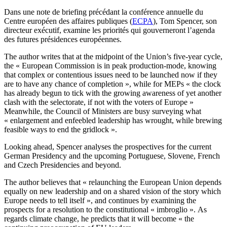
Dans une note de briefing précédant la conférence annuelle du
Centre européen des affaires publiques (
ECPA
), Tom Spencer, son
directeur exécutif, examine les priorités qui gouverneront l’agenda
des futures présidences européennes.
The author writes that at the midpoint of the Union’s five-year cycle,
the « European Commission is in peak production-mode, knowing
that complex or contentious issues need to be launched now if they
are to have any chance of completion », while for MEPs « the clock
has already begun to tick with the growing awareness of yet another
clash with the selectorate, if not with the voters of Europe »
Meanwhile, the Council of Ministers are busy surveying what
« enlargement and enfeebled leadership has wrought, while brewing
feasible ways to end the gridlock ».
Looking ahead, Spencer analyses the prospectives for the current
German Presidency and the upcoming Portuguese, Slovene, French
and Czech Presidencies and beyond.
The author believes that « relaunching the European Union depends
equally on new leadership and on a shared vision of the story which
Europe needs to tell itself », and continues by examining the
prospects for a resolution to the constitutional « imbroglio ». As
regards climate change, he predicts that it will become « the