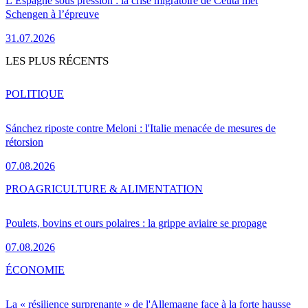
L’Espagne sous pression : la crise migratoire de Ceuta met
Schengen à l’épreuve
31.07.2026
LES PLUS RÉCENTS
POLITIQUE
Sánchez riposte contre Meloni : l'Italie menacée de mesures de
rétorsion
07.08.2026
PRO
AGRICULTURE & ALIMENTATION
Poulets, bovins et ours polaires : la grippe aviaire se propage
07.08.2026
ÉCONOMIE
La « résilience surprenante » de l'Allemagne face à la forte hausse