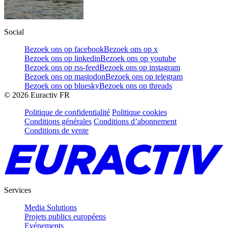
Social
Bezoek ons op facebook
Bezoek ons op x
Bezoek ons op linkedin
Bezoek ons op youtube
Bezoek ons op rss-feed
Bezoek ons op instagram
Bezoek ons op mastodon
Bezoek ons op telegram
Bezoek ons op bluesky
Bezoek ons op threads
©
2026
Euractiv FR
Politique de confidentialité
Politique cookies
Conditions générales
Conditions d’abonnement
Conditions de vente
Services
Media Solutions
Projets publics européens
Evénements