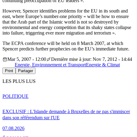
continuing preoccupation of EU leaders ».
However, Spencer identifies problems for the EU in its south and
east, where Europe’s number-one priority « will be how to ensure
that the Arab part of the Islamic world is not so destroyed by
environmental and energy competition that its shaky states collapse
into failure, triggering ever more migration and terrorism ».
The ECPA conference will be held on 8 March 2007, at which
Spencer predicts further prophecies on the EU’s immediate future.
Mar 5, 2007 - 12:00
Dernière mise à jour: Nov 7, 2012 - 14:44
Energie, Environnement et Transport
Energie & Climat
Print
Partager
LES PLUS LUS
POLITIQUE
EXCLUSIF : L'Islande demande à Bruxelles de ne pas s'immiscer
dans son référendum sur l'UE
07.08.2026