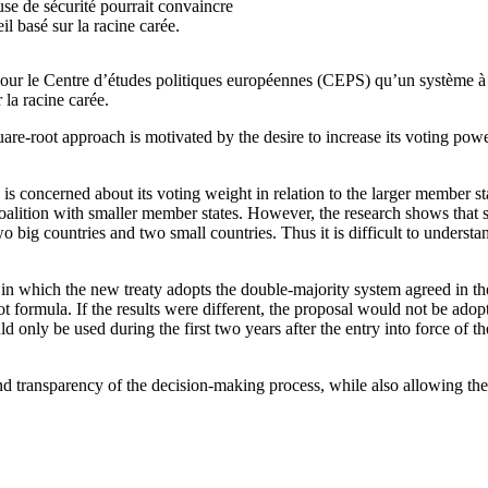
se de sécurité pourrait convaincre
l basé sur la racine carée.
our le Centre d’études politiques européennes (CEPS) qu’un système à l
la racine carée.
quare-root approach is motivated by the desire to increase its voting p
 concerned about its voting weight in relation to the larger member stat
a coalition with smaller member states. However, the research shows that
 big countries and two small countries. Thus it is difficult to understa
 which the new treaty adopts the double-majority system agreed in the
oot formula. If the results were different, the proposal would not be ado
 only be used during the first two years after the entry into force of t
d transparency of the decision-making process, while also allowing the