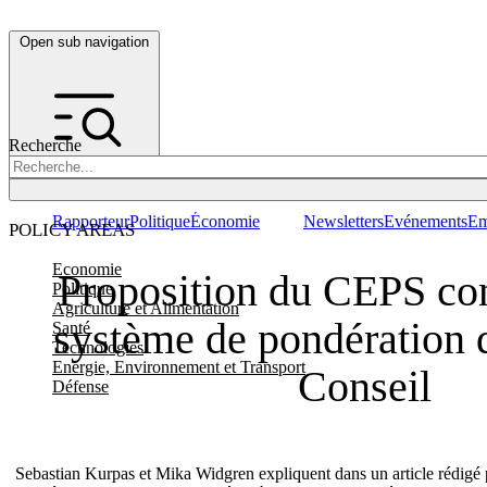
Open sub navigation
Recherche
Rapporteur
Politique
Économie
Newsletters
Evénements
Em
POLICY AREAS
Economie
Proposition du CEPS con
Politique
Agriculture et Alimentation
système de pondération 
Santé
Technologies
Energie, Environnement et Transport
Conseil
Défense
Sebastian Kurpas et Mika Widgren expliquent dans un article rédigé p