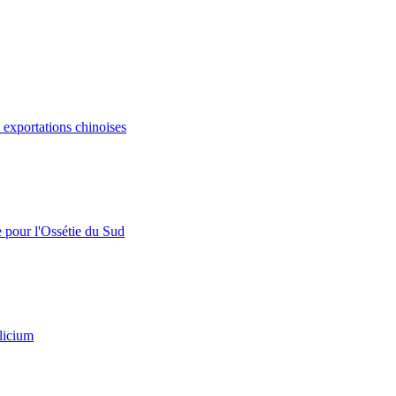
s exportations chinoises
e pour l'Ossétie du Sud
licium