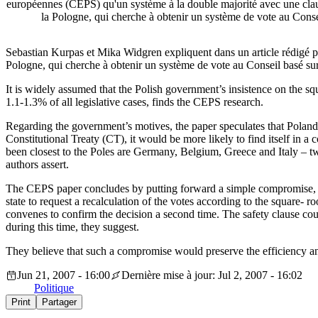
européennes (CEPS) qu'un système à la double majorité avec une clau
la Pologne, qui cherche à obtenir un système de vote au Consei
Sebastian Kurpas et Mika Widgren expliquent dans un article rédigé p
Pologne, qui cherche à obtenir un système de vote au Conseil basé sur 
It is widely assumed that the Polish government’s insistence on the s
1.1-1.3% of all legislative cases, finds the CEPS research.
Regarding the government’s motives, the paper speculates that Poland is
Constitutional Treaty (CT), it would be more likely to find itself in 
been closest to the Poles are Germany, Belgium, Greece and Italy – two
authors assert.
The CEPS paper concludes by putting forward a simple compromise, in
state to request a recalculation of the votes according to the square- r
convenes to confirm the decision a second time. The safety clause could
during this time, they suggest.
They believe that such a compromise would preserve the efficiency an
Jun 21, 2007 - 16:00
Dernière mise à jour: Jul 2, 2007 - 16:02
Politique
Print
Partager