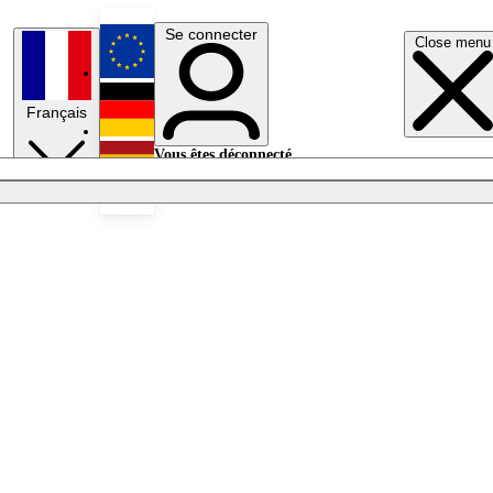
Se connecter
Close menu
English
Français
Deutsch
Vous êtes déconnecté.
Se connecter
Español
Lumières éteintes