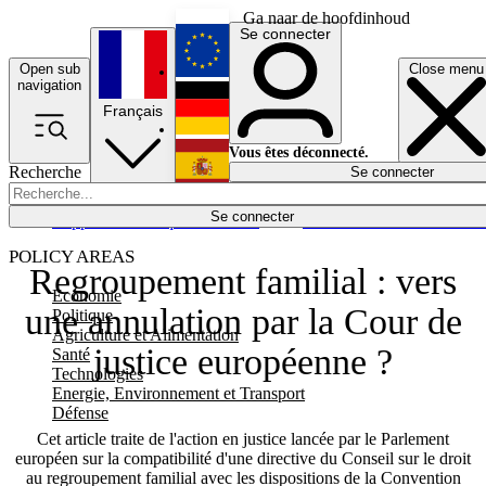
Ga naar de hoofdinhoud
Se connecter
Open sub
Close menu
English
navigation
Français
Deutsch
Vous êtes déconnecté.
Recherche
Se connecter
Español
Lumières éteintes
Se connecter
Rapporteur
Politique
Économie
Newsletters
Evénements
Em
POLICY AREAS
Regroupement familial : vers
Economie
une annulation par la Cour de
Politique
Agriculture et Alimentation
justice européenne ?
Santé
Technologies
Energie, Environnement et Transport
Défense
Cet article traite de l'action en justice lancée par le Parlement
européen sur la compatibilité d'une directive du Conseil sur le droit
au regroupement familial avec les dispositions de la Convention