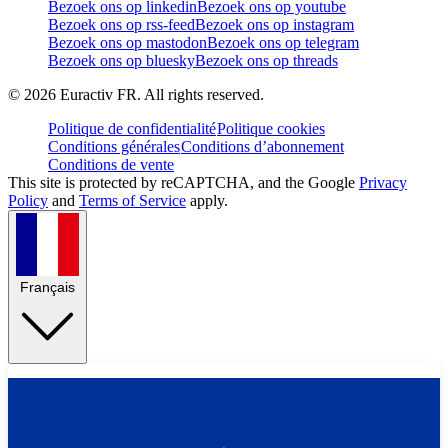
Bezoek ons op linkedin
Bezoek ons op youtube
Bezoek ons op rss-feed
Bezoek ons op instagram
Bezoek ons op mastodon
Bezoek ons op telegram
Bezoek ons op bluesky
Bezoek ons op threads
©
2026
Euractiv FR. All rights reserved.
Politique de confidentialité
Politique cookies
Conditions générales
Conditions d’abonnement
Conditions de vente
This site is protected by reCAPTCHA, and the Google
Privacy
Policy
and
Terms of Service
apply.
Français