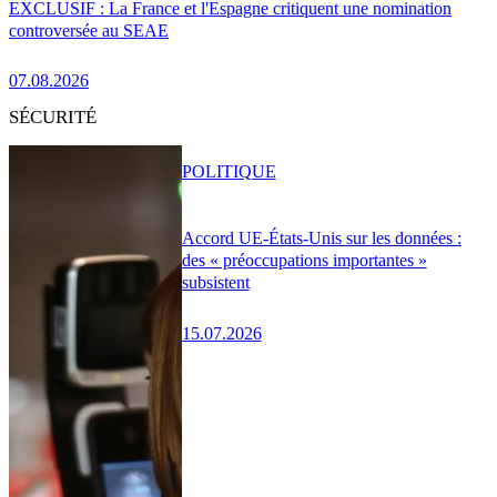
EXCLUSIF : La France et l'Espagne critiquent une nomination
controversée au SEAE
07.08.2026
SÉCURITÉ
POLITIQUE
Accord UE-États-Unis sur les données :
des « préoccupations importantes »
subsistent
15.07.2026