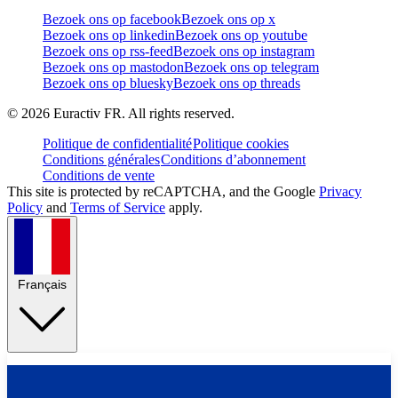
Bezoek ons op facebook
Bezoek ons op x
Bezoek ons op linkedin
Bezoek ons op youtube
Bezoek ons op rss-feed
Bezoek ons op instagram
Bezoek ons op mastodon
Bezoek ons op telegram
Bezoek ons op bluesky
Bezoek ons op threads
©
2026
Euractiv FR. All rights reserved.
Politique de confidentialité
Politique cookies
Conditions générales
Conditions d’abonnement
Conditions de vente
This site is protected by reCAPTCHA, and the Google
Privacy
Policy
and
Terms of Service
apply.
Français