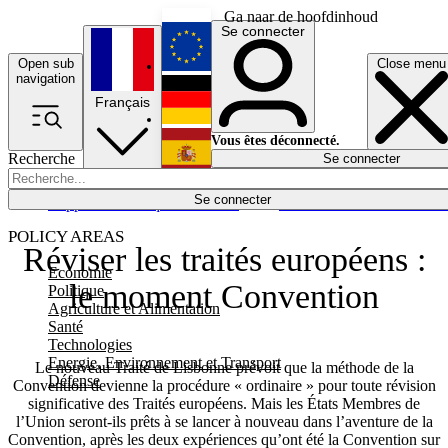
Ga naar de hoofdinhoud
Se connecter
Open sub
Close menu
English
navigation
Français
Deutsch
Vous êtes déconnecté.
Recherche
Se connecter
Español
Lumières éteintes
Se connecter
Rapporteur
Politique
Économie
Newsletters
Evénements
Em
POLICY AREAS
Réviser les traités européens :
Economie
le moment Convention
Politique
Agriculture et Alimentation
Santé
Technologies
Energie, Environnement et Transport
Le nouveau Traité de Lisbonne prévoit que la méthode de la
Défense
Convention devienne la procédure « ordinaire » pour toute révision
significative des Traités européens. Mais les États Membres de
l’Union seront-ils prêts à se lancer à nouveau dans l’aventure de la
Convention, après les deux expériences qu’ont été la Convention sur