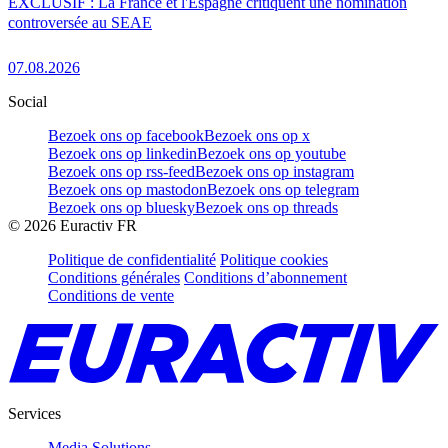
EXCLUSIF : La France et l'Espagne critiquent une nomination
controversée au SEAE
07.08.2026
Social
Bezoek ons op facebook
Bezoek ons op x
Bezoek ons op linkedin
Bezoek ons op youtube
Bezoek ons op rss-feed
Bezoek ons op instagram
Bezoek ons op mastodon
Bezoek ons op telegram
Bezoek ons op bluesky
Bezoek ons op threads
©
2026
Euractiv FR
Politique de confidentialité
Politique cookies
Conditions générales
Conditions d’abonnement
Conditions de vente
Services
Media Solutions