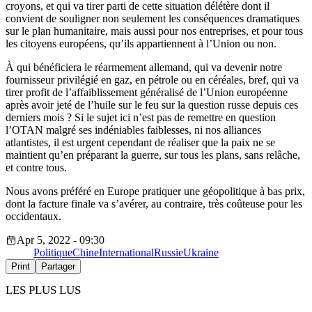
croyons, et qui va tirer parti de cette situation délétère dont il
convient de souligner non seulement les conséquences
dramatiques
sur le plan humanitaire, mais aussi pour nos entreprises, et pour tous
les citoyens européens, qu’ils appartiennent à l’Union ou non.
À qui bénéficiera le réarmement allemand, qui va devenir notre
fournisseur privilégié en gaz, en pétrole ou en céréales, bref, qui va
tirer profit de l’affaiblissement généralisé de l’Union européenne
après avoir jeté de l’huile sur le feu sur la question russe depuis ces
derniers mois ? Si le sujet ici n’est pas de remettre en question
l’OTAN malgré ses indéniables faiblesses, ni nos alliances
atlantistes, il est urgent cependant de réaliser que la paix ne se
maintient qu’en préparant la guerre, sur tous les plans, sans relâche,
et contre tous.
Nous avons préféré en Europe pratiquer une géopolitique à bas prix,
dont la facture finale va s’avérer, au contraire, très coûteuse pour les
occidentaux.
Apr 5, 2022 - 09:30
Politique
Chine
International
Russie
Ukraine
Print
Partager
LES PLUS LUS