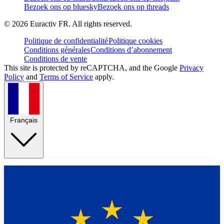
Bezoek ons op bluesky
Bezoek ons op threads
©
2026
Euractiv FR. All rights reserved.
Politique de confidentialité
Politique cookies
Conditions générales
Conditions d’abonnement
Conditions de vente
This site is protected by reCAPTCHA, and the Google
Privacy
Policy
and
Terms of Service
apply.
Français