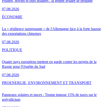
Poulets, bovins et ours polaires : la grippe aviaire se propage
07.08.2026
ÉCONOMIE
La « résilience surprenante » de l'Allemagne face à la forte hausse
des exportations chinoises
07.08.2026
POLITIQUE
Quatre pays européens mettent en garde contre les projets de la
Russie pour l'Ossétie du Sud
07.08.2026
PRO
ENERGIE, ENVIRONNEMENT ET TRANSPORT
Panneaux solaires et puces : Trump impose 15% de taxes sur le
polysilicium