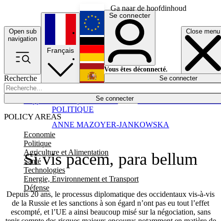
Ga naar de hoofdinhoud
Se connecter
Open sub
Close menu
English
navigation
Français
Deutsch
Vous êtes déconnecté.
Recherche
Se connecter
Español
Lumières éteintes
Se connecter
Rapporteur
Politique
Économie
Newsletters
Evénements
Em
POLITIQUE
POLICY AREAS
ANNE MAZOYER-JANKOWSKA
Economie
Politique
Agriculture et Alimentation
Si vis pacem, para bellum
Santé
Technologies
Energie, Environnement et Transport
Défense
Depuis 20 ans, le processus diplomatique des occidentaux vis-à-vis
de la Russie et les sanctions à son égard n’ont pas eu tout l’effet
escompté, et l’UE a ainsi beaucoup misé sur la négociation, sans
tenir compte des risques majeurs encourus notamment en matière de