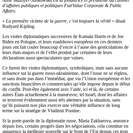
Anne Mazoyer-Jankowska est la fondatrice et présidente du cabinet
d’affaires publiques et politiques FairValue Corporate & Public
Affairs.
«
La première victime de la guerre, c’est toujours la vérité
» disait
Rudyard Kipling.
Les visites diplomatiques successives de Kamala Harris et de Joe
Biden en Pologne, et leurs roadshows européens en ces derniers
jours ont fait couler beaucoup d’encre à l’aune des gesticulations de
leurs états-majors et de l’effet produit par certaines de leurs
déclarations aussi spectaculaires que vaines.
Ce furent des visites diplomatiques, symboliques, mais sans aucune
influence sur la guerre russo-ukrainienne, dont l’issue ne se règlera,
et sans doute pas dans l’immédiat, que via l’Union européenne et les
sanctions financières et commerciales qu’elle impose depuis le début
du conflit. Peut-être également avec l’aide, ici et là, de certains
autres États actuellement à la manœuvre, tel Israël, dont les affaires
se trouvent évidemment aussi très atteintes par la situation, sans
qu’ils puissent non plus exercer une véritable influence de long
terme sur la stratégie de Vladimir Poutine.
Si la porte-parole de la diplomatie russe, Maria Zakharova, annonce
depuis lors, certains progrès dans les négociations, cela constitue en
apparence la meilleure nouvelle sur le front de l’Est depuis ces trois