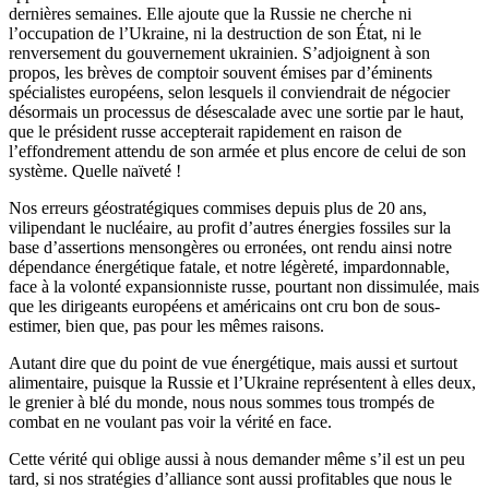
dernières semaines. Elle ajoute que la Russie ne cherche ni
l’occupation de l’Ukraine, ni la destruction de son État, ni le
renversement du gouvernement ukrainien. S’adjoignent à son
propos, les brèves de comptoir souvent émises par d’éminents
spécialistes européens, selon lesquels il conviendrait de négocier
désormais un processus de désescalade avec une sortie par le haut,
que le président russe accepterait rapidement en raison de
l’effondrement attendu de son armée et plus encore de celui de son
système. Quelle naïveté !
Nos erreurs géostratégiques commises depuis plus de 20 ans,
vilipendant le nucléaire, au profit d’autres énergies fossiles sur la
base d’assertions mensongères ou erronées, ont rendu ainsi notre
dépendance énergétique fatale, et notre légèreté, impardonnable,
face à la volonté expansionniste russe, pourtant non dissimulée, mais
que les dirigeants européens et américains ont cru bon de sous-
estimer, bien que, pas pour les mêmes raisons.
Autant dire que du point de vue énergétique, mais aussi et surtout
alimentaire, puisque la Russie et l’Ukraine représentent à elles deux,
le grenier à blé du monde, nous nous sommes tous trompés de
combat en ne voulant pas voir la vérité en face.
Cette vérité qui oblige aussi à nous demander même s’il est un peu
tard, si nos stratégies d’alliance sont aussi profitables que nous le