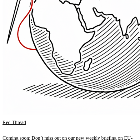
Red Thread
Coming soon: Don’t miss out on our new weekly briefing on EU-