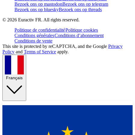
Bezoek ons op mastodon
Bezoek ons op telegram
Bezoek ons op bluesky
Bezoek ons op threads
©
2026
Euractiv FR. All rights reserved.
Politique de confidentialité
Politique cookies
Conditions générales
Conditions d’abonnement
Conditions de vente
This site is protected by reCAPTCHA, and the Google
Privacy
Policy
and
Terms of Service
apply.
Français