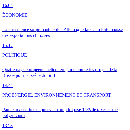
16:04
ÉCONOMIE
La « résilience surprenante » de l'Allemagne face à la forte hausse
des exportations chinoises
15:17
POLITIQUE
Quatre pays européens mettent en garde contre les projets de la
Russie pour l'Ossétie du Sud
14:44
PRO
ENERGIE, ENVIRONNEMENT ET TRANSPORT
Panneaux solaires et puces : Trump impose 15% de taxes sur le
polysilicium
13:58