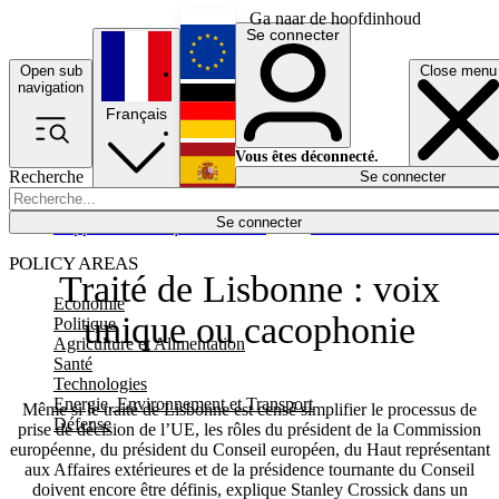
Ga naar de hoofdinhoud
Se connecter
Open sub
Close menu
English
navigation
Français
Deutsch
Vous êtes déconnecté.
Recherche
Se connecter
Español
Lumières éteintes
Se connecter
Rapporteur
Politique
Économie
Newsletters
Evénements
Em
POLICY AREAS
Traité de Lisbonne : voix
Economie
unique ou cacophonie
Politique
Agriculture et Alimentation
Santé
Technologies
Energie, Environnement et Transport
Même si le traité de Lisbonne est censé simplifier le processus de
Défense
prise de décision de l’UE, les rôles du président de la Commission
européenne, du président du Conseil européen, du Haut représentant
aux Affaires extérieures et de la présidence tournante du Conseil
doivent encore être définis, explique Stanley Crossick dans un