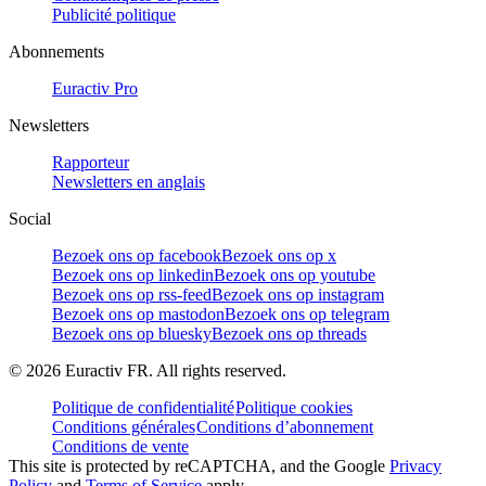
Publicité politique
Abonnements
Euractiv Pro
Newsletters
Rapporteur
Newsletters en anglais
Social
Bezoek ons op facebook
Bezoek ons op x
Bezoek ons op linkedin
Bezoek ons op youtube
Bezoek ons op rss-feed
Bezoek ons op instagram
Bezoek ons op mastodon
Bezoek ons op telegram
Bezoek ons op bluesky
Bezoek ons op threads
©
2026
Euractiv FR. All rights reserved.
Politique de confidentialité
Politique cookies
Conditions générales
Conditions d’abonnement
Conditions de vente
This site is protected by reCAPTCHA, and the Google
Privacy
Policy
and
Terms of Service
apply.