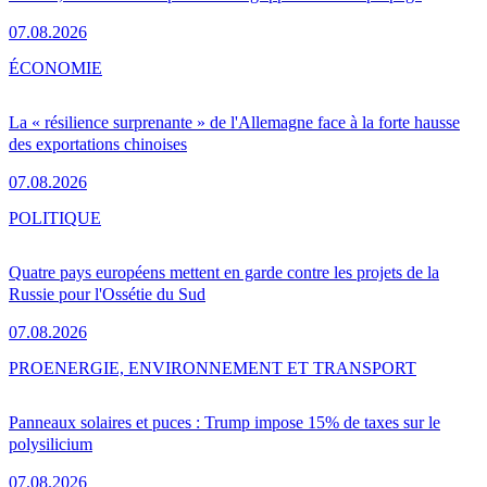
07.08.2026
ÉCONOMIE
La « résilience surprenante » de l'Allemagne face à la forte hausse
des exportations chinoises
07.08.2026
POLITIQUE
Quatre pays européens mettent en garde contre les projets de la
Russie pour l'Ossétie du Sud
07.08.2026
PRO
ENERGIE, ENVIRONNEMENT ET TRANSPORT
Panneaux solaires et puces : Trump impose 15% de taxes sur le
polysilicium
07.08.2026