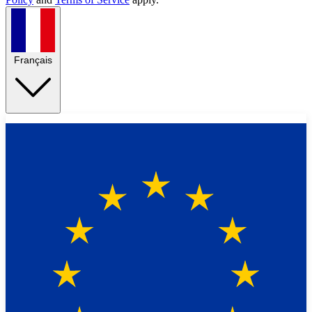
Français