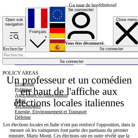
Ga naar de hoofdinhoud
Se connecter
Open sub
Close menu
English
navigation
Français
Deutsch
Vous êtes déconnecté.
Recherche
Se connecter
Español
Lumières éteintes
Se connecter
Rapporteur
Politique
Économie
Newsletters
Evénements
Em
POLICY AREAS
Un professeur et un comédien
Economie
en haut de l'affiche aux
Politique
Agriculture et Alimentation
élections locales italiennes
Santé
Technologies
Energie, Environnement et Transport
Défense
Les élections locales en Italie n'ont pas renforcé l'opposition, dans la
mesure où les vainqueurs font partie des partisans du premier
ministre, Mario Monti. Ces élections ont en outre révélé que la