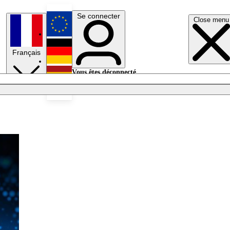
Se connecter
Close menu
English
Français
Deutsch
Vous êtes déconnecté.
Se connecter
Español
Lumières éteintes