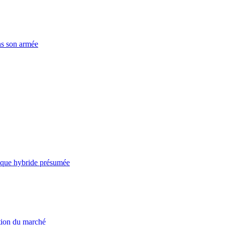
ns son armée
taque hybride présumée
ation du marché