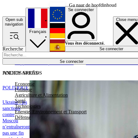
Ga naar de hoofdinhoud
Se connecter
Open sub
Close menu
English
navigation
Français
Deutsch
Vous êtes déconnecté.
Recherche
Se connecter
Español
Lumières éteintes
Se connecter
Rapporteur
Politique
Économie
Newsletters
Evénements
Em
POLICY AREAS
ANDRIS SPRŪDS
Economie
POLITIQUE
Politique
Agriculture et Alimentation
Santé
Ukraine : les
Technologies
sanctions
Energie, Environnement et Transport
contre
Défense
Moscou
n’entraîneront
pas une fin