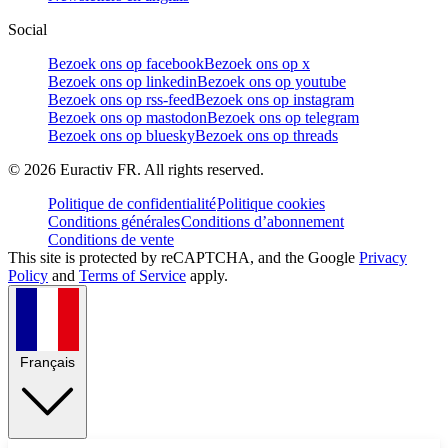
Social
Bezoek ons op facebook
Bezoek ons op x
Bezoek ons op linkedin
Bezoek ons op youtube
Bezoek ons op rss-feed
Bezoek ons op instagram
Bezoek ons op mastodon
Bezoek ons op telegram
Bezoek ons op bluesky
Bezoek ons op threads
©
2026
Euractiv FR. All rights reserved.
Politique de confidentialité
Politique cookies
Conditions générales
Conditions d’abonnement
Conditions de vente
This site is protected by reCAPTCHA, and the Google
Privacy
Policy
and
Terms of Service
apply.
Français