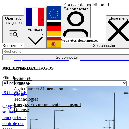
Ga naar de hoofdinhoud
Se connecter
Open sub
Close menu
English
navigation
Français
Deutsch
Vous êtes déconnecté.
Recherche
Se connecter
Español
Lumières éteintes
Se connecter
Rapporteur
Politique
Économie
Newsletters
Evénements
Em
POLICY AREAS
ARCHIPEL DE CHAGOS
Filter by section
Economie
Politique
Agriculture et Alimentation
POLITIQUE
Santé
Technologies
Energie, Environnement et Transport
Chypre
Défense
souhaite
renégocier le
contrôle des