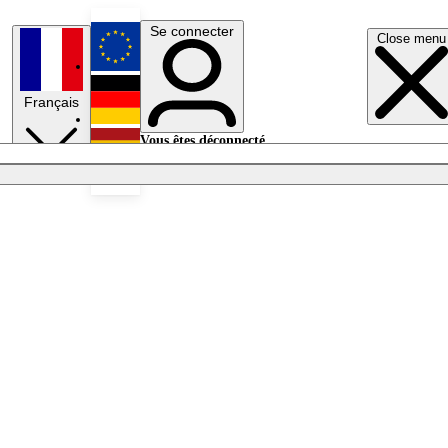
Se connecter
Close menu
English
Français
Deutsch
Vous êtes déconnecté.
Se connecter
Español
Lumières éteintes