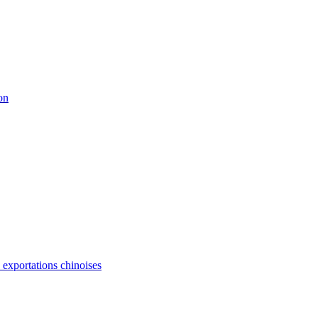
on
s exportations chinoises