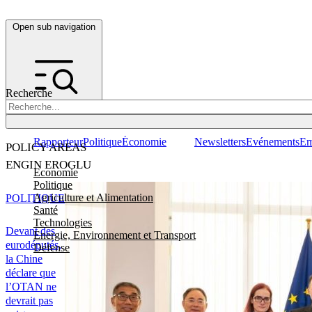
Open sub navigation
Recherche
Rapporteur
Politique
Économie
Newsletters
Evénements
Em
POLICY AREAS
ENGIN EROGLU
Economie
Politique
Agriculture et Alimentation
POLITIQUE
Santé
Technologies
Devant des
Energie, Environnement et Transport
eurodéputés,
Défense
la Chine
déclare que
l’OTAN ne
devrait pas