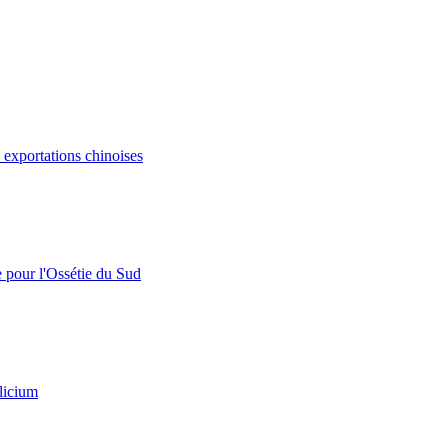
s exportations chinoises
e pour l'Ossétie du Sud
licium