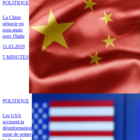
POLITIQUE
La Chine
négocie en
sous-main
avec l'Italie
11.03.2019
5 MINUTES
POLITIQUE
Les USA
accusent la
désinformation
russe de semer