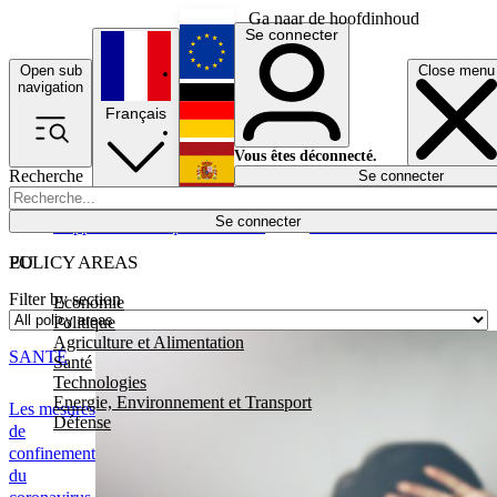
Ga naar de hoofdinhoud
Se connecter
Open sub
Close menu
English
navigation
Français
Deutsch
Vous êtes déconnecté.
Recherche
Se connecter
Español
Lumières éteintes
Se connecter
Rapporteur
Politique
Économie
Newsletters
Evénements
Em
POLICY AREAS
EU
Filter by section
Economie
Politique
Agriculture et Alimentation
SANTÉ
Santé
Technologies
Energie, Environnement et Transport
Les mesures
Défense
de
confinement
du