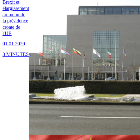
Brexit et
élargissement
au menu de
la présidence
croate de
l'UE
01.01.2020
3 MINUTES