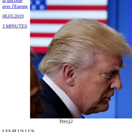
la discorde
avec l'Europe
08.03.2019
3 MINUTES
Prev
1
2
LES PLUS LUS