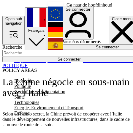
Ga naar de hoofdinhoud
Se connecter
Open sub
Close menu
English
navigation
Français
Deutsch
Vous êtes déconnecté.
Recherche
Se connecter
Español
Lumières éteintes
Se connecter
Rapporteur
Politique
Économie
Newsletters
Evénements
Em
POLITIQUE
POLICY AREAS
La Chine négocie en sous-main
Economie
Politique
avec l'Italie
Agriculture et Alimentation
Santé
Technologies
Energie, Environnement et Transport
Défense
Selon un memo secret, la Chine prévoit de coopérer avec l’Italie
dans le développement de nouvelles infrastructures, dans le cadre de
la nouvelle route de la soie.