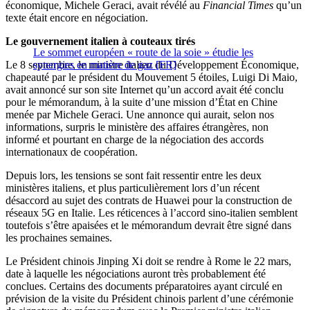
économique, Michele Geraci, avait révélé au
Financial Times
qu’un
texte était encore en négociation.
Le gouvernement italien à couteaux tirés
Le sommet européen « route de la soie » étudie les
Le 8 septembre, le ministre italien du Développement Économique,
synergies en matière de gaz [FR]
chapeauté par le président du Mouvement 5 étoiles, Luigi Di Maio,
avait annoncé sur son site Internet qu’un accord avait été conclu
pour le mémorandum, à la suite d’une mission d’État en Chine
menée par Michele Geraci. Une annonce qui aurait, selon nos
informations, surpris le ministère des affaires étrangères, non
informé et pourtant en charge de la négociation des accords
internationaux de coopération.
Depuis lors, les tensions se sont fait ressentir entre les deux
ministères italiens, et plus particulièrement lors d’un récent
désaccord au sujet des contrats de Huawei pour la construction de
réseaux 5G en Italie. Les réticences à l’accord sino-italien semblent
toutefois s’être apaisées et le mémorandum devrait être signé dans
les prochaines semaines.
Le Président chinois Jinping Xi doit se rendre à Rome le 22 mars,
date à laquelle les négociations auront très probablement été
conclues. Certains des documents préparatoires ayant circulé en
prévision de la visite du Président chinois parlent d’une cérémonie