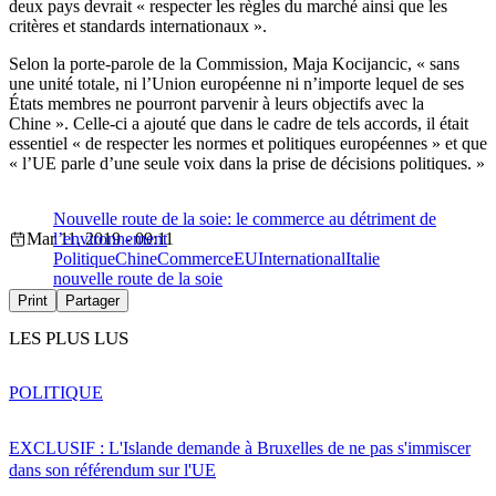
deux pays devrait « respecter les règles du marché ainsi que les
critères et standards internationaux ».
Selon la porte-parole de la Commission, Maja Kocijancic, « sans
une unité totale, ni l’Union européenne ni n’importe lequel de ses
États membres ne pourront parvenir à leurs objectifs avec la
Chine ». Celle-ci a ajouté que dans le cadre de tels accords, il était
essentiel « de respecter les normes et politiques européennes » et que
« l’UE parle d’une seule voix dans la prise de décisions politiques. »
Nouvelle route de la soie: le commerce au détriment de
Mar 11, 2019 - 09:11
l’environnement
Politique
Chine
Commerce
EU
International
Italie
nouvelle route de la soie
Print
Partager
LES PLUS LUS
POLITIQUE
EXCLUSIF : L'Islande demande à Bruxelles de ne pas s'immiscer
dans son référendum sur l'UE