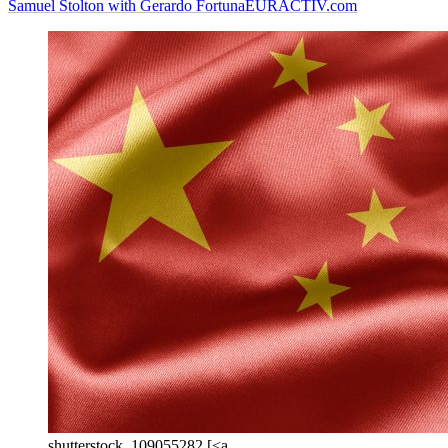
Samuel Stolton with Gerardo Fortuna
EURACTIV.com
shutterstock_109055282 [<a