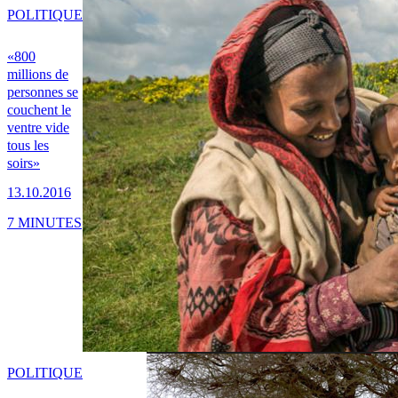
POLITIQUE
«800
millions de
personnes se
couchent le
ventre vide
tous les
soirs»
13.10.2016
7 MINUTES
POLITIQUE