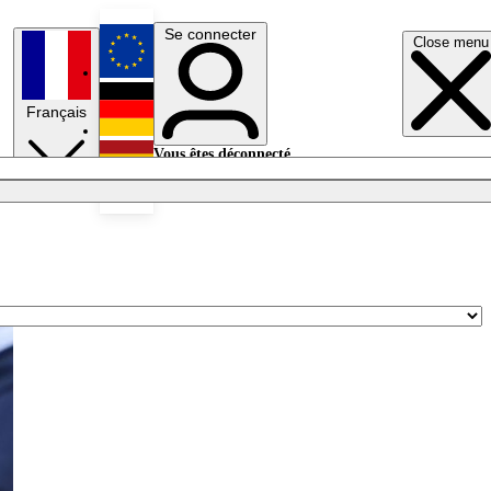
Se connecter
Close menu
English
Français
Deutsch
Vous êtes déconnecté.
Se connecter
Español
Lumières éteintes