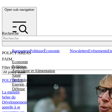
Open sub navigation
Recherche
Rapporteur
Politique
Économie
Newsletters
Evénements
Em
POLICY AREAS
FAIM
Economie
Politique
Filter by section
Agriculture et Alimentation
Santé
Technologies
POLITIQUE
Energie, Environnement et Transport
Défense
La ministre
belge du
Développement
appelle à se