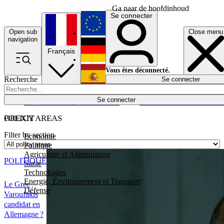
Ga naar de hoofdinhoud
Se connecter
Open sub
Close menu
English
navigation
Français
Deutsch
Vous êtes déconnecté.
Recherche
Se connecter
Español
Lumières éteintes
Se connecter
Rapporteur
Politique
Économie
Newsletters
Evénements
Em
POLICY AREAS
GREXIT
Filter by section
Economie
Politique
Agriculture et Alimentation
POLITIQUE
Santé
Technologies
Energie, Environnement et Transport
Le Grec
Défense
Varoufakis
candidat en
Allemagne ?