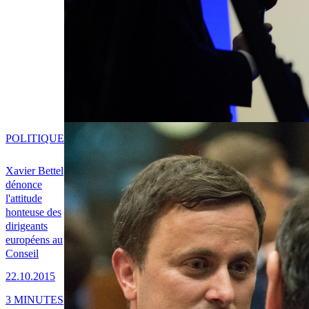
POLITIQUE
Xavier Bettel
dénonce
l'attitude
honteuse des
dirigeants
européens au
Conseil
22.10.2015
3 MINUTES