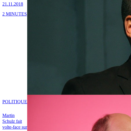
21.11.2018
2 MINUTES
POLITIQUE
Martin
Schulz fait
volte-face sur