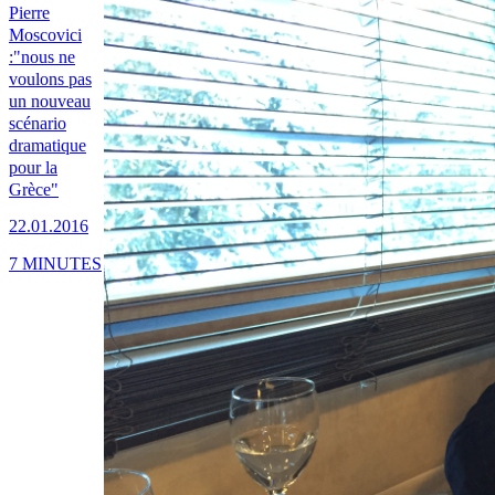
Pierre
Moscovici
:"nous ne
voulons pas
un nouveau
scénario
dramatique
pour la
Grèce"
22.01.2016
7 MINUTES