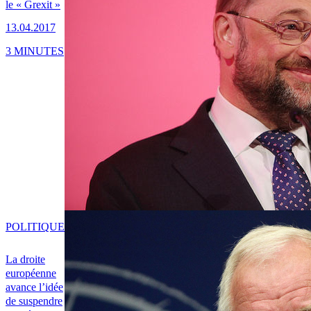
le « Grexit »
13.04.2017
3 MINUTES
POLITIQUE
La droite
européenne
avance l’idée
de suspendre