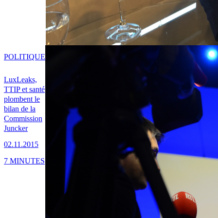
POLITIQUE
LuxLeaks,
TTIP et santé
plombent le
bilan de la
Commission
Juncker
02.11.2015
7 MINUTES