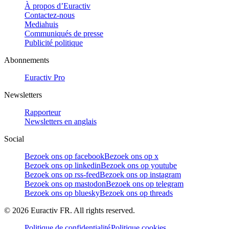
À propos d’Euractiv
Contactez-nous
Mediahuis
Communiqués de presse
Publicité politique
Abonnements
Euractiv Pro
Newsletters
Rapporteur
Newsletters en anglais
Social
Bezoek ons op facebook
Bezoek ons op x
Bezoek ons op linkedin
Bezoek ons op youtube
Bezoek ons op rss-feed
Bezoek ons op instagram
Bezoek ons op mastodon
Bezoek ons op telegram
Bezoek ons op bluesky
Bezoek ons op threads
©
2026
Euractiv FR. All rights reserved.
Politique de confidentialité
Politique cookies