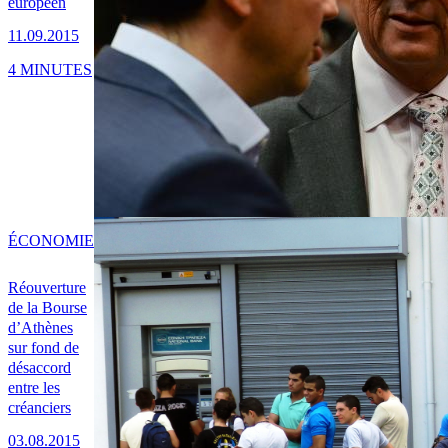
européen
11.09.2015
4 MINUTES
ÉCONOMIE
Réouverture
de la Bourse
d’Athènes
sur fond de
désaccord
entre les
créanciers
03.08.2015