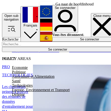
Ga naar de hoofdinhoud
Se connecter
Open sub
Close menu
English
navigation
Français
Deutsch
Vous êtes déconnecté.
Recherche
Se connecter
Español
Lumières éteintes
Se connecter
Rapporteur
Politique
Économie
Newsletters
Evénements
Em
POLICY AREAS
IA ACT
PRO
Economie
Politique
TECHNOLOGIES
Agriculture et Alimentation
Santé
Technologies
Les chercheurs
Energie, Environnement et Transport
peinent à trouver
Défense
des résumés de
données
d'entraînement pour