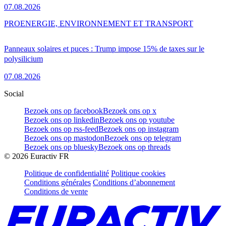
07.08.2026
PRO
ENERGIE, ENVIRONNEMENT ET TRANSPORT
Panneaux solaires et puces : Trump impose 15% de taxes sur le
polysilicium
07.08.2026
Social
Bezoek ons op facebook
Bezoek ons op x
Bezoek ons op linkedin
Bezoek ons op youtube
Bezoek ons op rss-feed
Bezoek ons op instagram
Bezoek ons op mastodon
Bezoek ons op telegram
Bezoek ons op bluesky
Bezoek ons op threads
©
2026
Euractiv FR
Politique de confidentialité
Politique cookies
Conditions générales
Conditions d’abonnement
Conditions de vente