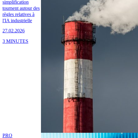
simplification
tournent autour des
règles relatives à
l'IA industrielle
27.02.2026
3 MINUTES
PRO