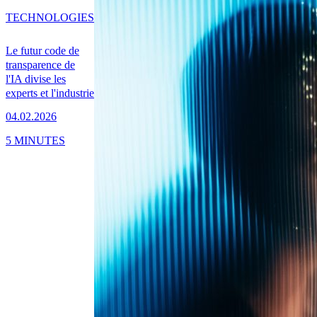
TECHNOLOGIES
Le futur code de
transparence de
l'IA divise les
experts et l'industrie
04.02.2026
5 MINUTES