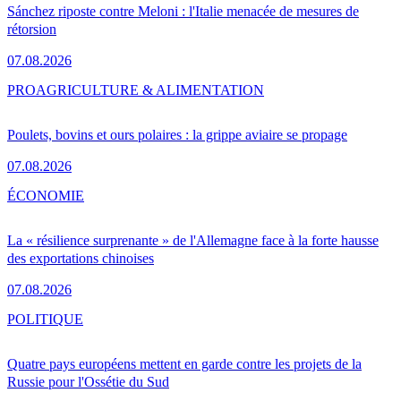
Sánchez riposte contre Meloni : l'Italie menacée de mesures de
rétorsion
07.08.2026
PRO
AGRICULTURE & ALIMENTATION
Poulets, bovins et ours polaires : la grippe aviaire se propage
07.08.2026
ÉCONOMIE
La « résilience surprenante » de l'Allemagne face à la forte hausse
des exportations chinoises
07.08.2026
POLITIQUE
Quatre pays européens mettent en garde contre les projets de la
Russie pour l'Ossétie du Sud