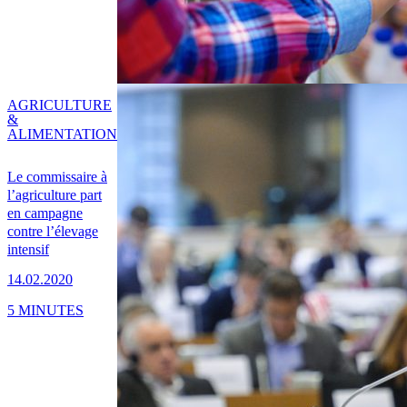
AGRICULTURE
&
ALIMENTATION
Le commissaire à
l’agriculture part
en campagne
contre l’élevage
intensif
14.02.2020
5 MINUTES