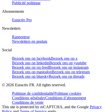
Publicité politique
Abonnements
Euractiv Pro
Newsletters
Rapporteur
Newsletters en anglais
Social
Bezoek ons op facebook
Bezoek ons op x
Bezoek ons op linkedin
Bezoek ons op youtube
Bezoek ons op rss-feed
Bezoek ons op instagram
Bezoek ons op mastodon
Bezoek ons op telegram
Bezoek ons op bluesky
Bezoek ons op threads
©
2026
Euractiv FR. All rights reserved.
Politique de confidentialité
Politique cookies
Conditions générales
Conditions d’abonnement
Conditions de vente
This site is protected by reCAPTCHA, and the Google
Privacy
Policy
and
Terms of Service
apply.