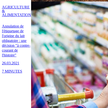
AGRICULTURE
&
ALIMENTATION
Annulation de
l'étiquetage de
l'origine du lait
obligatoire : une
décision "à contre-
courant de
l'histoire"
26.03.2021
7 MINUTES