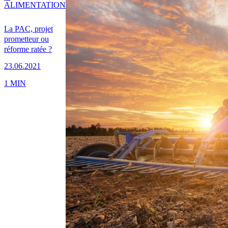
ALIMENTATION
La PAC, projet
prometteur ou
réforme ratée ?
23.06.2021
1 MIN