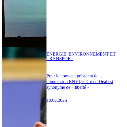
ENERGIE, ENVIRONNEMENT ET
TRANSPORT
Pour le nouveau président de la
commission ENVI, le Green Deal est
synonyme de « liberté »
10.02.2026