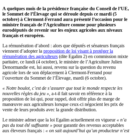
A quelques mois de la présidence française du Conseil de l’UE,
le Sommet de l’Élevage qui se déroule depuis ce mardi (5
octobre) à Clermont-Ferrand aura présenté l’occasion pour le
ministre français de l’Agriculture comme pour plusieurs
eurodéputés de revenir sur les enjeux agricoles aux niveaux
français et européen.
La rémunération d’abord : alors que députés et sénateurs français
viennent d’adopter la
proposition de loi visant à protéger la
rémunération des agriculteurs
(dite Egalim 2) en commission mixte
paritaire, ce lundi (4 octobre), le ministre de l’Agriculture Julien
Denormandie est, lui aussi, revenu sur la question du revenu
agricole lors de son déplacement à Clermont-Ferrand pour
l’ouverture du Sommet de l’Élevage, mardi (6 octobre).
« Notre boulot, c’est de s’assurer que tout le monde respecte les
nouvelles règles du jeu »,
a-t-il fait savoir en référence à la
proposition de loi qui, pour rappel, doit offrir plus de marge de
manœuvre aux agriculteurs lorsque ceux-ci négocient les prix de
vente de leurs produits avec la grande distribution.
Le ministre admet que la loi Egalim actuellement en vigueur
« n’a
pas du tout été suffisante »
pour garantir des revenus acceptables
aux éleveurs français :
« on sait aujourd’hui qu’un producteur n’est