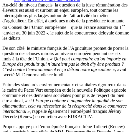
Au-delà du niveau français, la question de la juste rémunération des
éleveurs est aussi et surtout un enjeu européen, tout comme les
interrogations plus larges autour de l’attractivité du métier
d’agriculteur. En effet, à quelques mois de la présidence tournante
er
du Conseil de l’Union européenne – que la France assurera du 1
janvier au 30 juin 2022 -, le sujet de la concurrence déloyale domine
les débats.
De son côté, le ministre français de l’Agriculture promet de porter la
question des clauses miroirs au niveau européen pendant ces six
mois à la tête de l’Union.
« Qui peut comprendre qu’on importe en
Europe des produits qui n’auraient pas le droit d’y être produits ?
C’est contre l’environnement et ça détruit notre agriculture »
, avait
tweeté M. Denormandie ce lundi.
Entre des standards environnementaux et sanitaires rigoureux dans
le cadre du Pacte Vert européen et de la nouvelle Politique agricole
commune et des demandes sociétales pour plus de respect du bien-
être animal,
« si l’Europe continue à augmenter la qualité de son
alimentation, cela va nécessiter de la réciprocité dans le commerce
international »,
rappelle également l’eurodéputé français Jérémy
Decerle (Renew) en entretien avec EURACTIV.
Propos appuyé par l’eurodéputée française Irène Tolleret (Renew)
qui a participé, aux côtés de MM. Denormandie et Decerle, à une