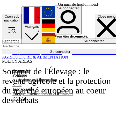
Ga naar de hoofdinhoud
Se connecter
Open sub
Close menu
English
navigation
Français
Deutsch
Vous êtes déconnecté.
Recherche
Se connecter
Español
Lumières éteintes
Se connecter
Rapporteur
Politique
Économie
Newsletters
Evénements
Em
AGRICULTURE & ALIMENTATION
POLICY AREAS
Sommet de l'Élevage : le
Economie
Politique
revenu agricole et la protection
Agriculture et Alimentation
Santé
du marché européen au coeur
Technologies
Energie, Environnement et Transport
des débats
Défense