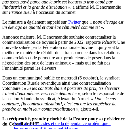
pas assez payé parce que le prix est beaucoup trop capté par
l’industriel et la grande distribution »
, a affirmé M. Denormandie
sur
France Bleu
à l’occasion du sommet.
Le ministre a également rappelé sur
Twitter
que
« notre élevage est
un élevage de qualité et doit être rémunéré comme tel ».
Annonce majeure, M. Denormandie souhaite contractualiser la
commercialisation de bovins à partir de 2022, rapporte
Réussir.
Une
nouvelle saluée par la Fédération nationale bovine – qui y voit la
meilleure manière de rétablir de la transparence dans les relations
commerciales et de permettre aux producteurs de peser dans la
négociation des prix de leurs animaux – mais qui ne fait pas
l’unanimité parmi les éleveurs.
Dans un communiqué publié ce mercredi (6 octobre), le syndicat
Coordination Rurale revendique ainsi une contractualisation
volontaire :
« Si les contrats étaient porteurs de prix, les éleveurs
iraient d’eux-mêmes vers cette démarche »,
selon le responsable de
la section Viande du syndicat, Alexandre Armel.
« Dans le cas
contraire,
[la contractualisation
], c’est encore les empêcher de
prendre en main leur commercialisation »,
ajoute-t-il.
La réciprocité, grande priorité de la France pour sa présidence
Sortir des pesticides et de la dépendance protéinique :
du Conseil de l’UE
les promesses d’Emmanuel Macron