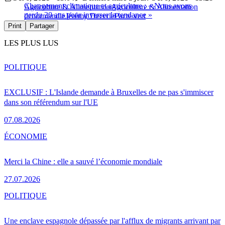
Changement climatique et agriculture : « Nous avons
Agriculture & Alimentation
Agriculture & Alimentation
perdu 20 ans pour inverser la tendance »
denormandie
Jérémy Decerle
Pacte vert
Print
Partager
LES PLUS LUS
POLITIQUE
EXCLUSIF : L'Islande demande à Bruxelles de ne pas s'immiscer
dans son référendum sur l'UE
07.08.2026
ÉCONOMIE
Merci la Chine : elle a sauvé l’économie mondiale
27.07.2026
POLITIQUE
Une enclave espagnole dépassée par l'afflux de migrants arrivant par