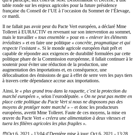
table ronde sur les enjeux agricoles pour la future présidence
française du Conseil de l’UE à l’occasion du Sommet de l’Élevage,
ce mardi.
Il ne fallait pas avoir peur du Pacte Vert européen, a déclaré Mme
Tolleret à EURACTIV en revenant sur son intervention au sommet,
mais le travailler
« tous ensemble »
pour en
« enlever les éléments
irréalistes »
et en faire une politique
« concrète, pragmatique et qui
respecte l’existant ».
Si le monde agricole européen était prêt et
capable de répondre aux exigences de durabilité formulées par cette
politique phare de la Commission européenne, il fallait continuer à le
soutenir pour éviter une réduction de la production, une
augmentation des importations et, en conséquence, une
délocalisation des émissions de gaz à effet de serre vers les pays tiers
à travers cette dépendance accrue aux importations.
Ainsi, le
« plus grand trou dans la raquette, c’est la protection du
marché européen »,
selon l’eurodéputée.
« On ne peut pas mettre en
place cette politique du Pacte Vert si nous ne disposons pas des
moyens de protéger notre marché »
– et donc les producteurs
européens, avertit Mme Tolleret. Faute de ces moyens, la mise en
œuvre du Pacte Vert
« créera une alimentation à deux vitesses et
tuera les filières agricoles les plus fragiles ».
Oct 6, 2021 - 13:04
Dernière mise à jour: Oct 6, 2021 - 13:28