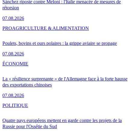
Sánchez riposte contre Meloni : l'Italie menacée de mesures de
rétorsion
07.08.2026
PRO
AGRICULTURE & ALIMENTATION
Poulets, bovins et ours polaires : la grippe aviaire se propage
07.08.2026
ÉCONOMIE
La « résilience surprenante » de l'Allemagne face à la forte hausse
des exportations chinoises
07.08.2026
POLITIQUE
Quatre pays européens mettent en garde contre les projets de la
Russie pour l'Ossétie du Sud