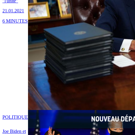
"l'unité"
21.01.2021
6 MINUTES
POLITIQUE
Joe Biden et