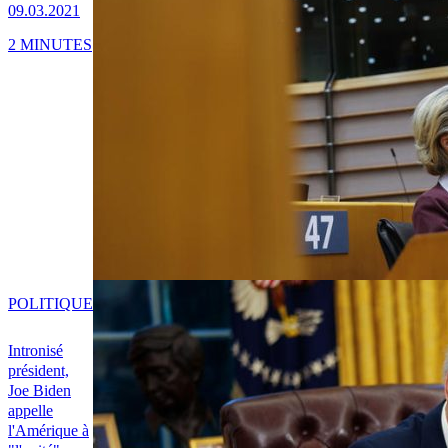
09.03.2021
2 MINUTES
POLITIQUE
Intronisé
président,
Joe Biden
appelle
l'Amérique à