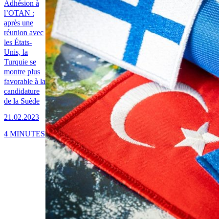
Adhésion à
l’OTAN :
après une
réunion avec
les États-
Unis, la
Turquie se
montre plus
favorable à la
candidature
de la Suède
21.02.2023
4 MINUTES