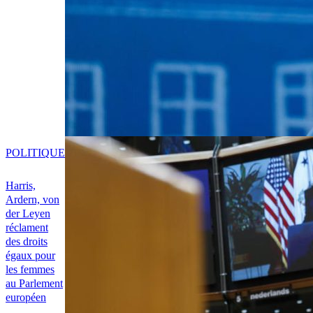
POLITIQUE
Harris,
Ardern, von
der Leyen
réclament
des droits
égaux pour
les femmes
au Parlement
européen