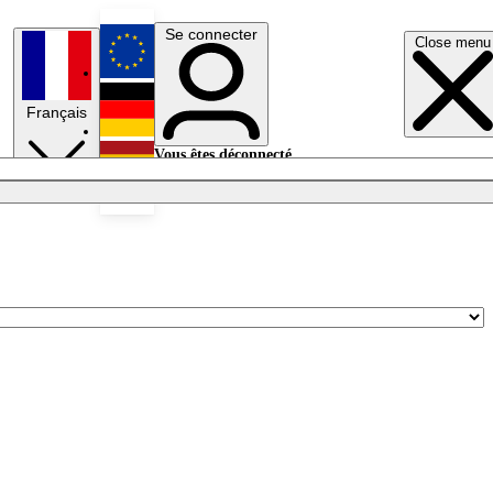
Se connecter
Close menu
English
Français
Deutsch
Vous êtes déconnecté.
Se connecter
Español
Lumières éteintes