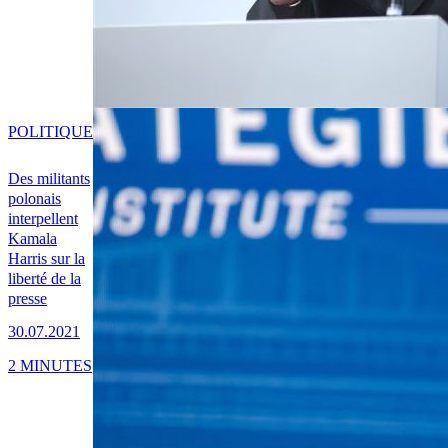
POLITIQUE
Des militants
polonais
interpellent
Kamala
Harris sur la
liberté de la
presse
30.07.2021
2 MINUTES