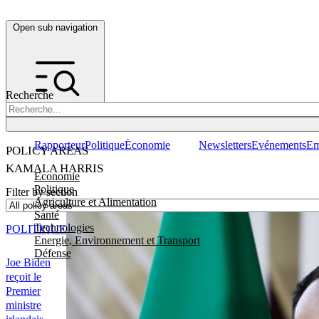
Open sub navigation
Recherche
Rapporteur
Politique
Économie
Newsletters
Evénements
Em
POLICY AREAS
KAMALA HARRIS
Economie
Politique
Filter by section
Agriculture et Alimentation
Santé
Technologies
POLITIQUE
Energie, Environnement et Transport
Défense
Joe Biden
reçoit le
Premier
ministre