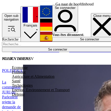
Ga naar de hoofdinhoud
Se connecter
Open sub
Close menu
English
navigation
Français
Deutsch
Vous êtes déconnecté.
Recherche
Se connecter
Español
Lumières éteintes
Se connecter
Rapporteur
Politique
Économie
Newsletters
Evénements
Em
POLICY AREAS
KLARA DOBREV
Economie
POLITIQUE
Politique
Agriculture et Alimentation
Santé
La
Technologies
commission
Energie, Environnement et Transport
JURI du
Défense
Parlement
rejette la
demande de