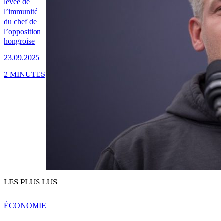
levée de
l’immunité
du chef de
l’opposition
hongroise
23.09.2025
2 MINUTES
LES PLUS LUS
ÉCONOMIE