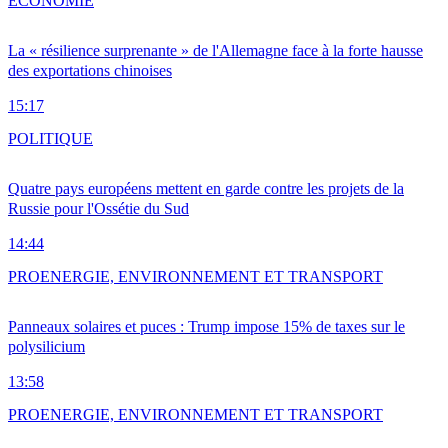
ÉCONOMIE
La « résilience surprenante » de l'Allemagne face à la forte hausse
des exportations chinoises
15:17
POLITIQUE
Quatre pays européens mettent en garde contre les projets de la
Russie pour l'Ossétie du Sud
14:44
PRO
ENERGIE, ENVIRONNEMENT ET TRANSPORT
Panneaux solaires et puces : Trump impose 15% de taxes sur le
polysilicium
13:58
PRO
ENERGIE, ENVIRONNEMENT ET TRANSPORT