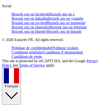
Social
Bezoek ons op facebook
Bezoek ons op x
Bezoek ons op linkedin
Bezoek ons op youtube
Bezoek ons op rss-feed
Bezoek ons op instagram
Bezoek ons op mastodon
Bezoek ons op telegram
Bezoek ons op bluesky
Bezoek ons op threads
©
2026
Euractiv FR. All rights reserved.
Politique de confidentialité
Politique cookies
Conditions générales
Conditions d’abonnement
Conditions de vente
This site is protected by reCAPTCHA, and the Google
Privacy
Policy
and
Terms of Service
apply.
Français