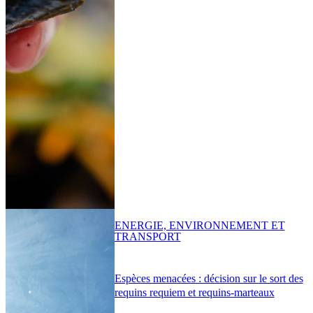
ENERGIE, ENVIRONNEMENT ET
TRANSPORT
Espèces menacées : décision sur le sort des
requins requiem et requins-marteaux