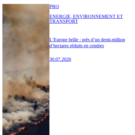
PRO
ENERGIE, ENVIRONNEMENT ET
TRANSPORT
L’Europe brûle : près d’un demi-million
d’hectares réduits en cendres
30.07.2026