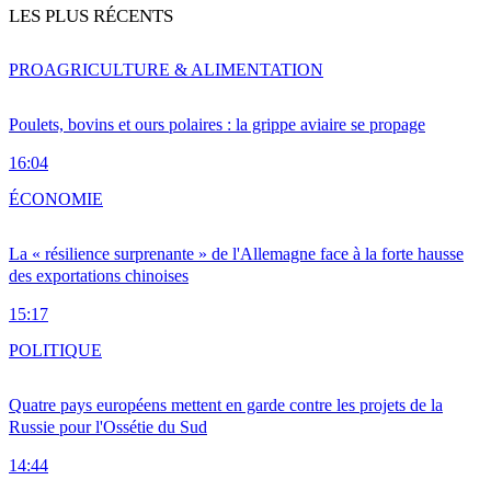
LES PLUS RÉCENTS
PRO
AGRICULTURE & ALIMENTATION
Poulets, bovins et ours polaires : la grippe aviaire se propage
16:04
ÉCONOMIE
La « résilience surprenante » de l'Allemagne face à la forte hausse
des exportations chinoises
15:17
POLITIQUE
Quatre pays européens mettent en garde contre les projets de la
Russie pour l'Ossétie du Sud
14:44