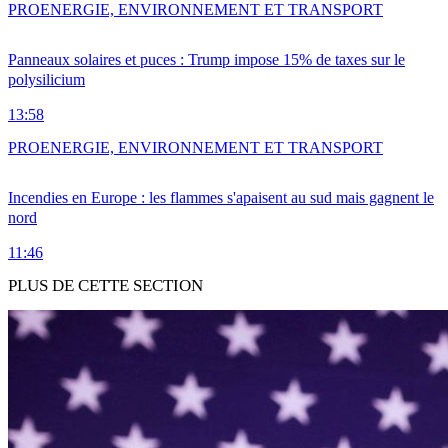
PRO
ENERGIE, ENVIRONNEMENT ET TRANSPORT
Panneaux solaires et puces : Trump impose 15% de taxes sur le
polysilicium
13:58
PRO
ENERGIE, ENVIRONNEMENT ET TRANSPORT
Incendies en Europe : les flammes s'apaisent au sud mais gagnent le
nord
11:46
PLUS DE CETTE SECTION