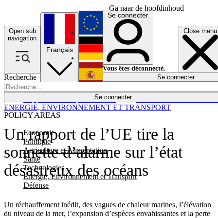
Ga naar de hoofdinhoud
Se connecter
Open sub
Close menu
English
navigation
Français
Deutsch
Vous êtes déconnecté.
Recherche
Se connecter
Español
Lumières éteintes
Se connecter
Rapporteur
Politique
Économie
Newsletters
Evénements
Em
ENERGIE, ENVIRONNEMENT ET TRANSPORT
POLICY AREAS
Un rapport de l’UE tire la
Economie
Politique
sonnette d’alarme sur l’état
Agriculture et Alimentation
Santé
désastreux des océans
Technologies
Energie, Environnement et Transport
Défense
Un réchauffement inédit, des vagues de chaleur marines, l’élévation
du niveau de la mer, l’expansion d’espèces envahissantes et la perte