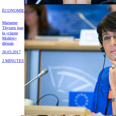
ÉCONOMIE
Marianne
Thyssen juge
la «clause
Molière»
illégale
20.03.2017
2 MINUTES