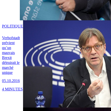
POLITIQUE
Verhofstadt
prévient
qu’un
mauvais
Brexit
détruirait le
marché
unique
05.10.2016
4 MINUTES