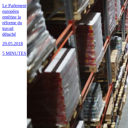
Le Parlement
européen
entérine la
réforme du
travail
détaché
29.05.2018
5 MINUTES