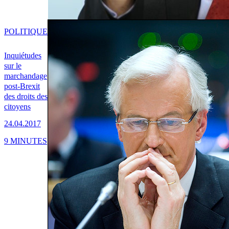
POLITIQUE
Inquiétudes
sur le
marchandage
post-Brexit
des droits des
citoyens
24.04.2017
9 MINUTES