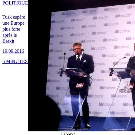
POLITIQUE
Tusk espère
une Europe
plus forte
après le
Brexit
19.09.2016
5 MINUTES
1
2
Next