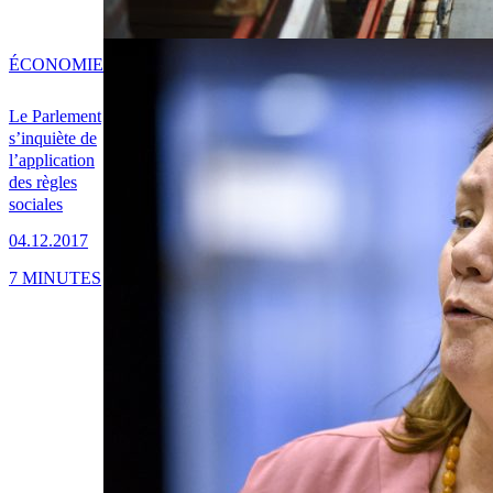
ÉCONOMIE
Le Parlement
s’inquiète de
l’application
des règles
sociales
04.12.2017
7 MINUTES