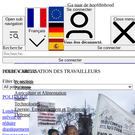
Ga naar de hoofdinhoud
Se connecter
Open sub
Close menu
English
navigation
Français
Deutsch
Vous êtes déconnecté.
Recherche
Se connecter
Español
Lumières éteintes
Se connecter
Rapporteur
Politique
Économie
Newsletters
Evénements
Em
POLICY AREAS
LIBRE-CIRCULATION DES TRAVAILLEURS
Filter by section
Economie
Politique
Agriculture et Alimentation
POLITIQUE
Santé
Technologies
Energie, Environnement et Transport
Londres
Défense
prévoit de
réduire
drastiquement