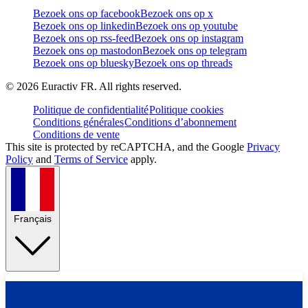
Bezoek ons op facebook
Bezoek ons op x
Bezoek ons op linkedin
Bezoek ons op youtube
Bezoek ons op rss-feed
Bezoek ons op instagram
Bezoek ons op mastodon
Bezoek ons op telegram
Bezoek ons op bluesky
Bezoek ons op threads
©
2026
Euractiv FR. All rights reserved.
Politique de confidentialité
Politique cookies
Conditions générales
Conditions d’abonnement
Conditions de vente
This site is protected by reCAPTCHA, and the Google
Privacy
Policy
and
Terms of Service
apply.
Français