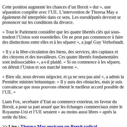
Cette position augmente les chances d’un Brexit « dur », une
séparation complète avec l’UE. L’intervention de Theresa May a
également été interprétée dans ce sens. Les eurodéputés devront se
prononcer sur les conditions du divorce.
« Tout le Parlement considère que les quatre libertés clés qui sous-
tendent l’Union sont essentielles. On ne peut pas commencer à faire
des distinctions entre elles et à les séparer », a jugé Guy Verhofstadt.
« Il y a la libre-circulation des biens, des services, des capitaux et
des citoyens et des travailleurs. Ces quatre libertés fondamentales
sont indissociables », a-t-il plaidé. « Si on commence à les séparer,
on détruit l’Union et son marché interne ».
« Bien sûr, nous devons négocier, et ça ne sera pas aisé », a admis la
Première ministre britannique. « Il y aura des obstacles, mais je suis
convaincue que nous pouvons obtenir le meilleur accord possible de
l’UE. »
Liam Fox, secrétaire d’Etat au commerce exterieur, en faveur du
Brexit, a pour sa part assuré que les échanges commerciaux entre le
Royaume-Uni et l’UE seraient « au moins aussi libres » après la
sortie du bloc.
>> Lire :
Theresa May envisage un Brexit radical