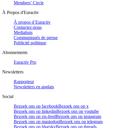
Members’ Circle
À Propos d'Euractiv
À propos d’Euractiv
Contactez-nous
Mediahuis
Communiqués de presse
Publicité politique
Abonnements
Euractiv Pro
Newsletters
Rapporteur
Newsletters en anglais
Social
Bezoek ons op facebook
Bezoek ons op x
Bezoek ons op linkedin
Bezoek ons op youtube
Bezoek ons op rss-feed
Bezoek ons op instagram
Bezoek ons op mastodon
Bezoek ons op telegram
Bezoek ons op bluesky
Bezoek ons op threads