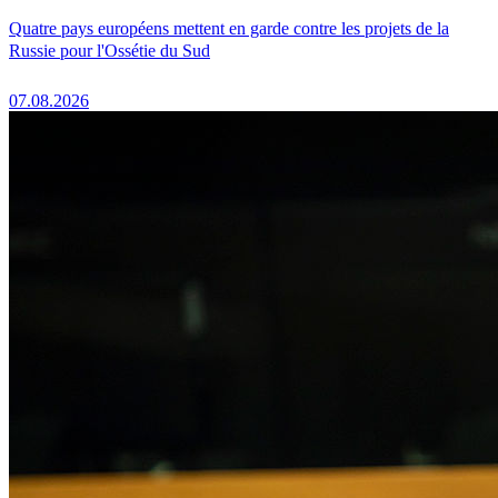
Quatre pays européens mettent en garde contre les projets de la
Russie pour l'Ossétie du Sud
07.08.2026