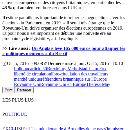
citoyens européens et des citoyens britanniques, en particulier les
48 % qui auraient voulu rester dans l’UE. »
Il estime par ailleurs important de terminer les négociations avec les
élections du Parlement, en 2019. « Il serait très étrange que le
Royaume-Uni doive organiser des élections européennes en 2019.
Et pour nous il est important de débuter une nouvelle ère au
prochain cycle législatif », a-t-il expliqué.
>> Lire aussi :
Un Anglais lève 165 000 euros pour attaquer les
« politiques menteurs » du Brexit
Oct 5, 2016 - 09:08
Dernière mise à jour: Oct 5, 2016 - 10:10
Politique
article 50
Brexit
Guy Verhofstadt
Liam Fox
liberté de circulation
libre-circulation des travailleurs
marché unique
référendum britannique sur l'Europe
Royaume-Uni
Royaume-Uni en Europe
Theresa May
Print
Partager
LES PLUS LUS
POLITIQUE
EXCLUSIF : L'Islande demande à Bruxelles de ne pas s'immiscer