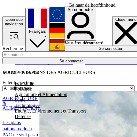
Ga naar de hoofdinhoud
Se connecter
Open sub
Close menu
English
navigation
Français
Deutsch
Vous êtes déconnecté.
Recherche
Se connecter
Español
Lumières éteintes
Se connecter
Rapporteur
Politique
Économie
Newsletters
Evénements
Em
POLICY AREAS
MANIFESTATIONS DES AGRICULTEURS
Filter by section
Economie
Politique
Agriculture et Alimentation
AGRICULTURE
Santé
&
Technologies
ALIMENTATION
Energie, Environnement et Transport
Défense
Les plans
nationaux de la
PAC ne sont pas à