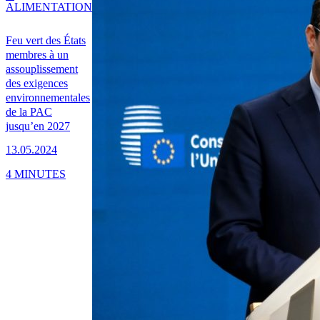
ALIMENTATION
Feu vert des États
membres à un
assouplissement
des exigences
environnementales
de la PAC
jusqu’en 2027
13.05.2024
4 MINUTES