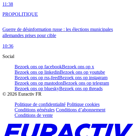
11:38
PRO
POLITIQUE
Guerre de désinformation russe : les élections municipales
allemandes prises pour cible
10:36
Social
Bezoek ons op facebook
Bezoek ons op x
Bezoek ons op linkedin
Bezoek ons op youtube
Bezoek ons op rss-feed
Bezoek ons op instagram
Bezoek ons op mastodon
Bezoek ons op telegram
Bezoek ons op bluesky
Bezoek ons op threads
©
2026
Euractiv FR
Politique de confidentialité
Politique cookies
Conditions générales
Conditions d’abonnement
Conditions de vente