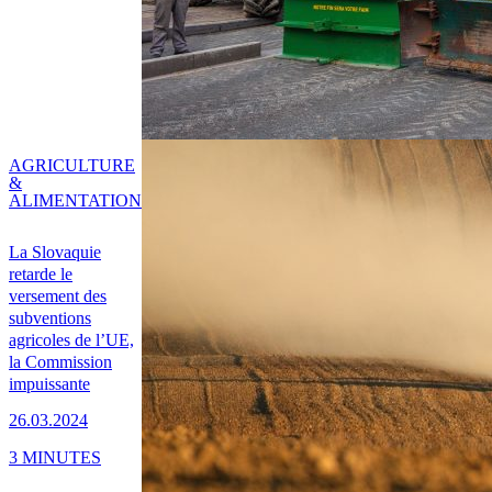
AGRICULTURE
&
ALIMENTATION
La Slovaquie
retarde le
versement des
subventions
agricoles de l’UE,
la Commission
impuissante
26.03.2024
3 MINUTES