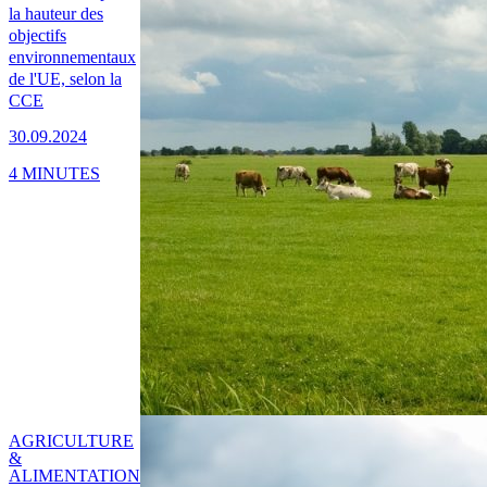
la hauteur des
objectifs
environnementaux
de l'UE, selon la
CCE
30.09.2024
4 MINUTES
AGRICULTURE
&
ALIMENTATION