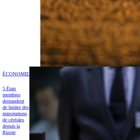
ÉCONOMIE
5 États
membres
demandent
de limiter des
importations
de céréales
depuis la
Russie