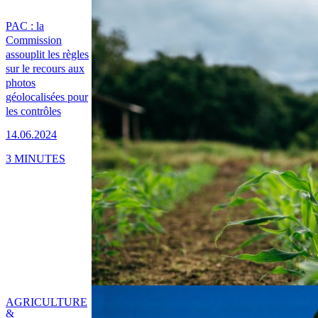
PAC : la
Commission
assouplit les règles
sur le recours aux
photos
géolocalisées pour
les contrôles
14.06.2024
3 MINUTES
AGRICULTURE
&