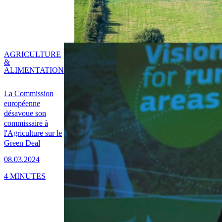
AGRICULTURE
&
ALIMENTATION
La Commission
européenne
désavoue son
commissaire à
l'Agriculture sur le
Green Deal
08.03.2024
4 MINUTES