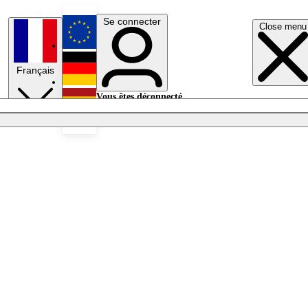
Se connecter
Close menu
English
Français
Deutsch
Vous êtes déconnecté.
Se connecter
Español
Lumières éteintes