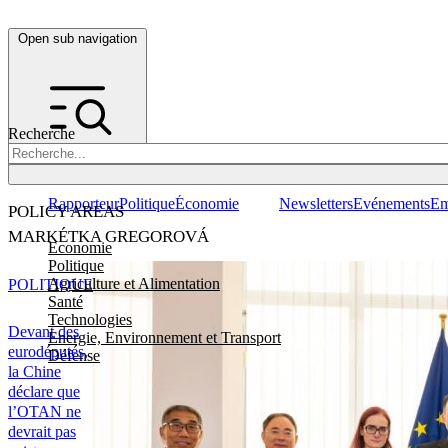
Open sub navigation
Recherche
Rapporteur
Politique
Économie
Newsletters
Evénements
Em
POLICY AREAS
MARKÉTKA GREGOROVÁ
Economie
Politique
Agriculture et Alimentation
POLITIQUE
Santé
Technologies
Devant des
Energie, Environnement et Transport
eurodéputés,
Défense
la Chine
déclare que
l’OTAN ne
devrait pas