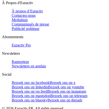
À Propos d'Euractiv
À propos d’Euractiv
Contactez-nous
Mediahuis
Communiqués de presse
Publicité politique
Abonnements
Euractiv Pro
Newsletters
Rapporteur
Newsletters en anglais
Social
Bezoek ons op facebook
Bezoek ons op x
Bezoek ons op linkedin
Bezoek ons op youtube
Bezoek ons op rss-feed
Bezoek ons op instagram
Bezoek ons op mastodon
Bezoek ons op telegram
Bezoek ons op bluesky
Bezoek ons op threads
©
2026
Euractiv FR. All rights reserved.