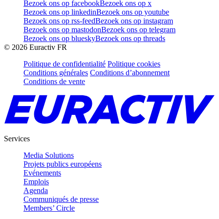
Bezoek ons op facebook
Bezoek ons op x
Bezoek ons op linkedin
Bezoek ons op youtube
Bezoek ons op rss-feed
Bezoek ons op instagram
Bezoek ons op mastodon
Bezoek ons op telegram
Bezoek ons op bluesky
Bezoek ons op threads
©
2026
Euractiv FR
Politique de confidentialité
Politique cookies
Conditions générales
Conditions d’abonnement
Conditions de vente
Services
Media Solutions
Projets publics européens
Evénements
Emplois
Agenda
Communiqués de presse
Members’ Circle