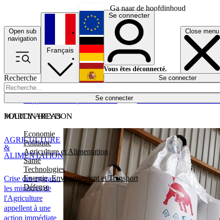
Ga naar de hoofdinhoud
Se connecter
Open sub
Close menu
English
navigation
Français
Deutsch
Vous êtes déconnecté.
Recherche
Se connecter
Español
Lumières éteintes
Se connecter
Rapporteur
Politique
Économie
Newsletters
Evénements
Em
POLICY AREAS
MARTIN HEYDON
Economie
AGRICULTURE
Politique
&
Agriculture et Alimentation
ALIMENTATION
Santé
Technologies
Energie, Environnement et Transport
Crise des engrais :
Défense
les ministres de
l'Agriculture
appellent à une
action immédiate