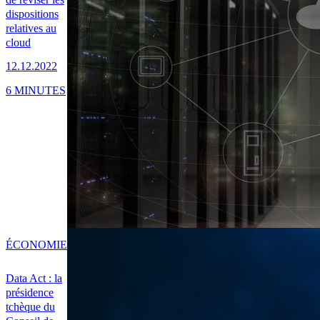
dispositions
relatives au
cloud
12.12.2022
6 MINUTES
ÉCONOMIE
Data Act : la
présidence
tchèque du