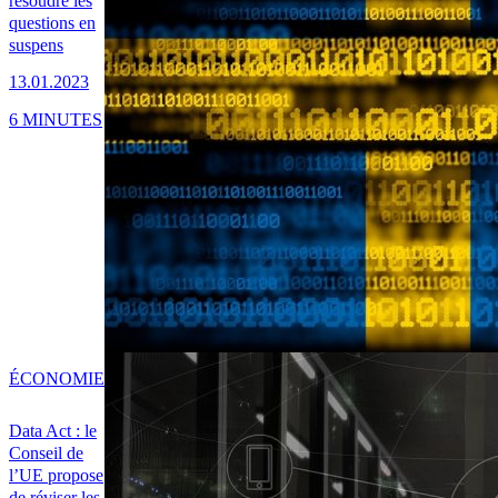
résoudre les
questions en
suspens
13.01.2023
6 MINUTES
ÉCONOMIE
Data Act : le
Conseil de
l’UE propose
de réviser les