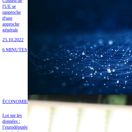
Conseil de
l'UE se
rapproche
d'une
approche
générale
25.10.2022
6 MINUTES
ÉCONOMIE
Loi sur les
données :
l’eurodéputée