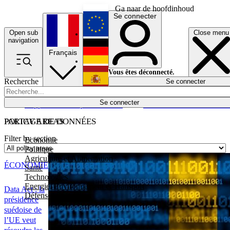
Ga naar de hoofdinhoud
Se connecter
Open sub
Close menu
English
navigation
Français
Deutsch
Vous êtes déconnecté.
Recherche
Se connecter
Español
Lumières éteintes
Se connecter
Rapporteur
Politique
Économie
Newsletters
Evénements
Em
POLICY AREAS
PARTAGE DE DONNÉES
Filter by section
Economie
Politique
Agriculture et Alimentation
ÉCONOMIE
Santé
Technologies
Energie, Environnement et Transport
Data Act : la
Défense
présidence
suédoise de
l’UE veut