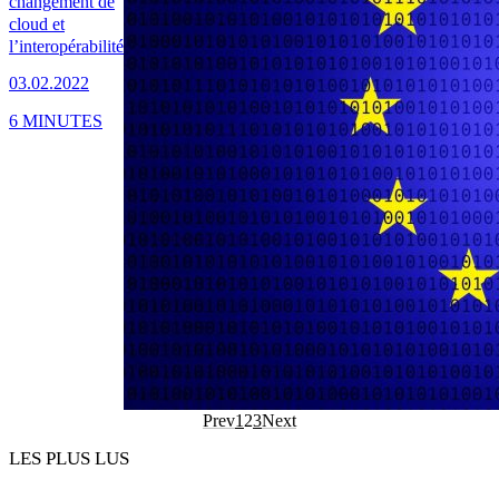
changement de
cloud et
l’interopérabilité
03.02.2022
6 MINUTES
Prev
1
2
3
Next
LES PLUS LUS