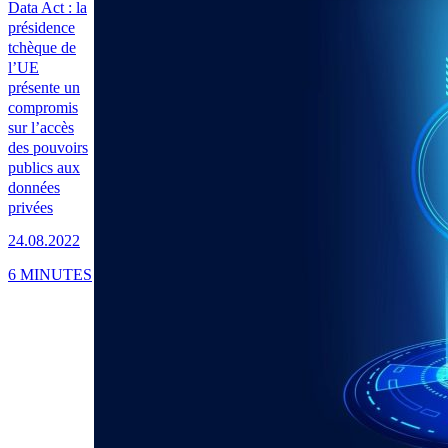
Data Act : la
présidence
tchèque de
l’UE
présente un
compromis
sur l’accès
des pouvoirs
publics aux
données
privées
24.08.2022
6 MINUTES