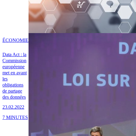
ÉCONOMIE
Data Act : la
Commission
européenne
met en avant
les
obligations
de partage
des données
23.02.2022
7 MINUTES