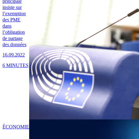
principale
insiste sur
l’exemption
des PME
dans
l’obligation
de partage
des données
16.09.2022
6 MINUTES
ÉCONOMIE