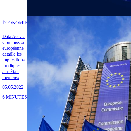
ÉCONOMIE
Data Act : la
Commission
européenne
détaille les
implications
juridiques
aux États
membres
05.05.2022
6 MINUTES