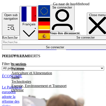
Ga naar de hoofdinhoud
Se connecter
Open sub
Close menu
English
navigation
Français
Deutsch
Vous êtes déconnecté.
Recherche
Se connecter
Español
Lumières éteintes
Se connecter
Rapporteur
Politique
Économie
Newsletters
Evénements
Em
POLICY AREAS
PHILIPPE LAMBERTS
Filter by section
Economie
Politique
Agriculture et Alimentation
ÉCONOMIE
Santé
Technologies
Energie, Environnement et Transport
Le Parlement
Défense
européen
adopte la
réforme des