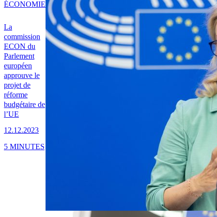
ÉCONOMIE
La
commission
ECON du
Parlement
européen
approuve le
projet de
réforme
budgétaire de
l’UE
12.12.2023
5 MINUTES