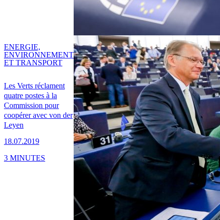
ENERGIE,
ENVIRONNEMENT
ET TRANSPORT
Les Verts réclament
quatre postes à la
Commission pour
coopérer avec von der
Leyen
18.07.2019
3 MINUTES