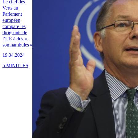
Le chef des
Verts au
Parlement
européen
compare les
dirigeants de
l’UE à des «
somnambules »
19.04.2024
5 MINUTES