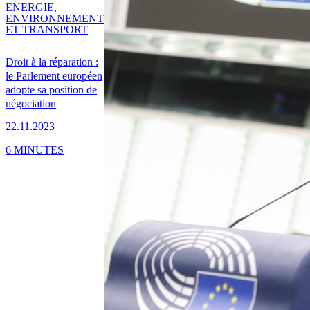
ENERGIE,
ENVIRONNEMENT
ET TRANSPORT
Droit à la réparation :
le Parlement européen
adopte sa position de
négociation
22.11.2023
6 MINUTES