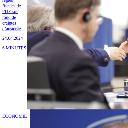
règles
fiscales de
l’UE sur
fond de
craintes
d’austérité
24.04.2024
6 MINUTES
ÉCONOMIE