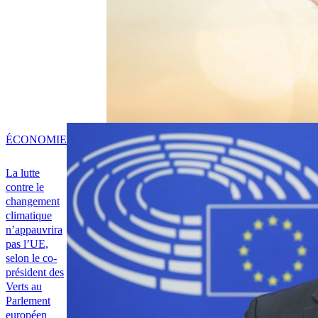
ÉCONOMIE
La lutte
contre le
changement
climatique
n’appauvrira
pas l’UE,
selon le co-
président des
Verts au
Parlement
européen