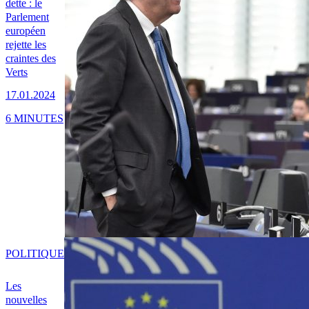
dette : le
Parlement
européen
rejette les
craintes des
Verts
17.01.2024
6 MINUTES
POLITIQUE
Les
nouvelles