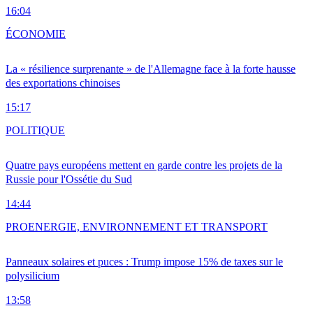
16:04
ÉCONOMIE
La « résilience surprenante » de l'Allemagne face à la forte hausse
des exportations chinoises
15:17
POLITIQUE
Quatre pays européens mettent en garde contre les projets de la
Russie pour l'Ossétie du Sud
14:44
PRO
ENERGIE, ENVIRONNEMENT ET TRANSPORT
Panneaux solaires et puces : Trump impose 15% de taxes sur le
polysilicium
13:58