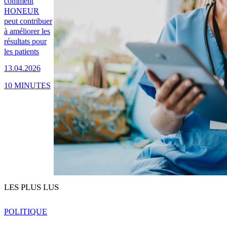
comment
HONEUR
peut contribuer
à améliorer les
résultats pour
les patients
13.04.2026
10 MINUTES
LES PLUS LUS
POLITIQUE