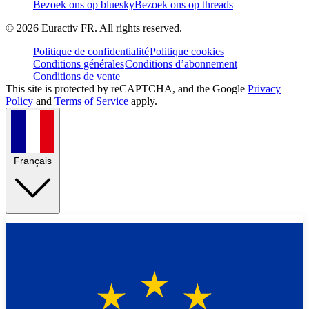
Bezoek ons op bluesky
Bezoek ons op threads
©
2026
Euractiv FR. All rights reserved.
Politique de confidentialité
Politique cookies
Conditions générales
Conditions d’abonnement
Conditions de vente
This site is protected by reCAPTCHA, and the Google
Privacy
Policy
and
Terms of Service
apply.
Français