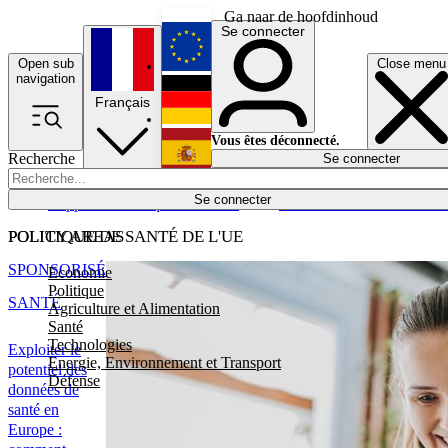
Ga naar de hoofdinhoud
Se connecter
Open sub
Close menu
English
navigation
Français
Deutsch
Vous êtes déconnecté.
Recherche
Se connecter
Español
Lumières éteintes
Se connecter
Rapporteur
Politique
Économie
Newsletters
Evénements
Em
POLICY AREAS
POLITIQUE DE SANTÉ DE L'UE
SPONSORISÉ
Economie
Politique
SANTÉ
Agriculture et Alimentation
Santé
Technologies
Exploiter le
Energie, Environnement et Transport
potentiel des
Défense
données de
santé en
Europe :