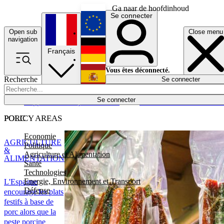
Ga naar de hoofdinhoud
Se connecter
Open sub
Close menu
English
navigation
Français
Deutsch
Vous êtes déconnecté.
Recherche
Se connecter
Español
Lumières éteintes
Se connecter
Rapporteur
Politique
Économie
Newsletters
Evénements
Em
POLICY AREAS
PORC
Economie
AGRICULTURE
Politique
&
Agriculture et Alimentation
ALIMENTATION
Santé
Technologies
Energie, Environnement et Transport
L'Espagne
Défense
encourage les plats
festifs à base de
porc alors que la
peste porcine