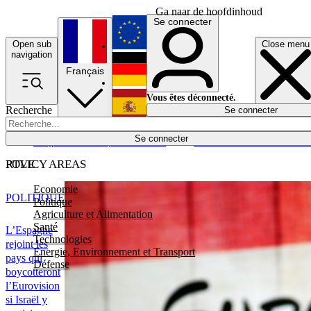
Ga naar de hoofdinhoud
Se connecter
Open sub
Close menu
English
navigation
Français
Deutsch
Vous êtes déconnecté.
Recherche
Se connecter
Español
Lumières éteintes
Se connecter
Rapporteur
Politique
Économie
Newsletters
Evénements
Em
POLICY AREAS
RTVE
Economie
POLITIQUE
Politique
Agriculture et Alimentation
Santé
L’Espagne
Technologies
rejoint les
Energie, Environnement et Transport
pays qui
Défense
boycotteront
l’Eurovision
si Israël y