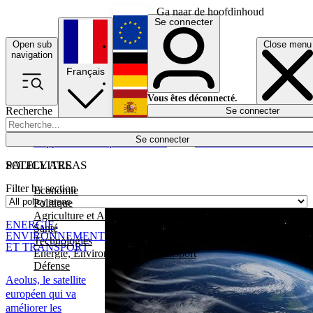
Ga naar de hoofdinhoud
Se connecter
Open sub
Close menu
English
navigation
Français
Deutsch
Vous êtes déconnecté.
Recherche
Se connecter
Español
Lumières éteintes
Se connecter
Rapporteur
Politique
Économie
Newsletters
Evénements
Em
POLICY AREAS
SATELLITES
Filter by section
Economie
Politique
Agriculture et Alimentation
ENERGIE,
Santé
ENVIRONNEMENT
Technologies
ET TRANSPORT
Energie, Environnement et Transport
Défense
Aeolus, le satellite
européen qui va
améliorer les