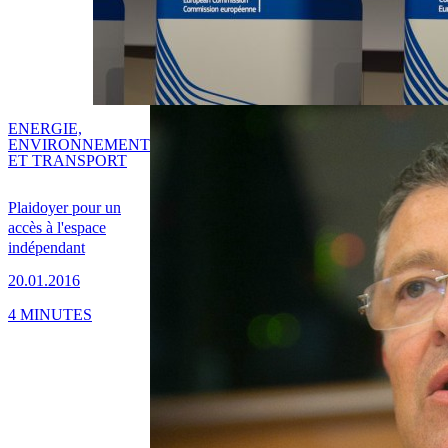
ENERGIE,
ENVIRONNEMENT
ET TRANSPORT
Plaidoyer pour un
accès à l'espace
indépendant
20.01.2016
4 MINUTES