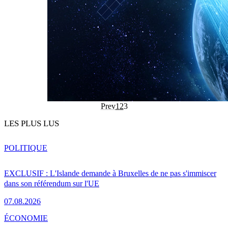
Prev
1
2
3
LES PLUS LUS
POLITIQUE
EXCLUSIF : L'Islande demande à Bruxelles de ne pas s'immiscer
dans son référendum sur l'UE
07.08.2026
ÉCONOMIE