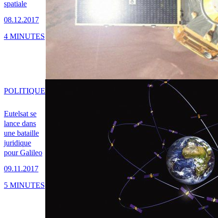
spatiale
08.12.2017
4 MINUTES
POLITIQUE
Eutelsat se
lance dans
une bataille
juridique
pour Galileo
09.11.2017
5 MINUTES