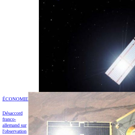
ÉCONOMIE
Désaccord
franco-
allemand sur
l'observation