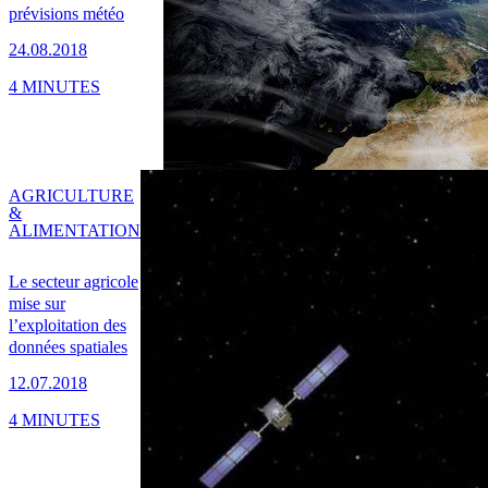
prévisions météo
24.08.2018
4 MINUTES
AGRICULTURE
&
ALIMENTATION
Le secteur agricole
mise sur
l’exploitation des
données spatiales
12.07.2018
4 MINUTES