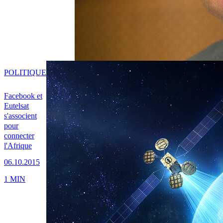
POLITIQUE
Facebook et
Eutelsat
s'associent
pour
connecter
l'Afrique
06.10.2015
1 MIN