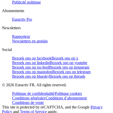
Publicité politique
Abonnements
Euractiv Pro
Newsletters
Rapporteur
Newsletters en anglais
Social
Bezoek ons op facebook
Bezoek ons op x
Bezoek ons op linkedin
Bezoek ons op youtube
Bezoek ons op rss-feed
Bezoek ons op instagram
Bezoek ons op mastodon
Bezoek ons op telegram
Bezoek ons op bluesky
Bezoek ons op threads
©
2026
Euractiv FR. All rights reserved.
Politique de confidentialité
Politique cookies
Conditions générales
Conditions d’abonnement
Conditions de vente
This site is protected by reCAPTCHA, and the Google
Privacy
Policy
and
Terms of Service
apply.