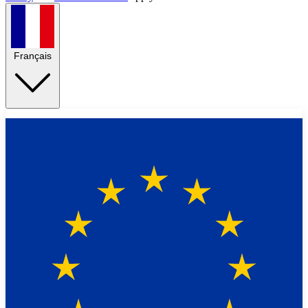
Français