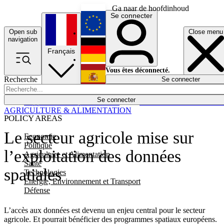
Ga naar de hoofdinhoud
Se connecter
Open sub
Close menu
English
navigation
Français
Deutsch
Vous êtes déconnecté.
Recherche
Se connecter
Español
Lumières éteintes
Se connecter
Rapporteur
Politique
Économie
Newsletters
Evénements
Em
AGRICULTURE & ALIMENTATION
POLICY AREAS
Le secteur agricole mise sur
Economie
Politique
l’exploitation des données
Agriculture et Alimentation
Santé
spatiales
Technologies
Energie, Environnement et Transport
Défense
L’accès aux données est devenu un enjeu central pour le secteur
agricole. Et pourrait bénéficier des programmes spatiaux européens.