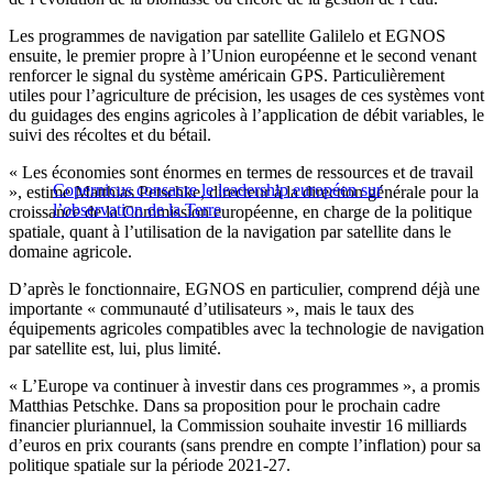
Les programmes de navigation par satellite Galilelo et EGNOS
ensuite, le premier propre à l’Union européenne et le second venant
renforcer le signal du système américain GPS. Particulièrement
utiles pour l’agriculture de précision, les usages de ces systèmes vont
du guidages des engins agricoles à l’application de débit variables, le
suivi des récoltes et du bétail.
« Les économies sont énormes en termes de ressources et de travail
Copernicus consacre le leadership européen sur
», estime Matthias Petschke, directeur à la direction générale pour la
l’observation de la Terre
croissance de la Commission européenne, en charge de la politique
spatiale, quant à l’utilisation de la navigation par satellite dans le
domaine agricole.
D’après le fonctionnaire, EGNOS en particulier, comprend déjà une
importante « communauté d’utilisateurs », mais le taux des
équipements agricoles compatibles avec la technologie de navigation
par satellite est, lui, plus limité.
« L’Europe va continuer à investir dans ces programmes », a promis
Matthias Petschke. Dans sa proposition pour le prochain cadre
financier pluriannuel, la Commission souhaite investir 16 milliards
d’euros en prix courants (sans prendre en compte l’inflation) pour sa
politique spatiale sur la période 2021-27.