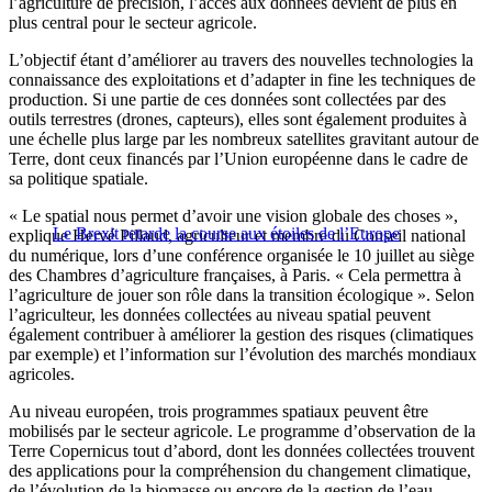
l’agriculture de précision, l’accès aux données devient de plus en
plus central pour le secteur agricole.
L’objectif étant d’améliorer au travers des nouvelles technologies la
connaissance des exploitations et d’adapter in fine les techniques de
production. Si une partie de ces données sont collectées par des
outils terrestres (drones, capteurs), elles sont également produites à
une échelle plus large par les nombreux satellites gravitant autour de
Terre, dont ceux financés par l’Union européenne dans le cadre de
sa politique spatiale.
« Le spatial nous permet d’avoir une vision globale des choses »,
Le Brexit retarde la course aux étoiles de l’Europe
explique Hervé Pillaud, agriculteur et membre du Conseil national
du numérique, lors d’une conférence organisée le 10 juillet au siège
des Chambres d’agriculture françaises, à Paris. « Cela permettra à
l’agriculture de jouer son rôle dans la transition écologique ». Selon
l’agriculteur, les données collectées au niveau spatial peuvent
également contribuer à améliorer la gestion des risques (climatiques
par exemple) et l’information sur l’évolution des marchés mondiaux
agricoles.
Au niveau européen, trois programmes spatiaux peuvent être
mobilisés par le secteur agricole. Le programme d’observation de la
Terre Copernicus tout d’abord, dont les données collectées trouvent
des applications pour la compréhension du changement climatique,
de l’évolution de la biomasse ou encore de la gestion de l’eau.