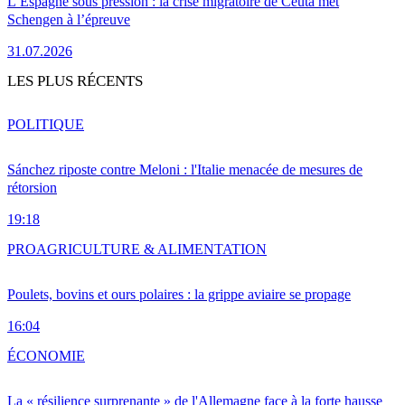
L’Espagne sous pression : la crise migratoire de Ceuta met
Schengen à l’épreuve
31.07.2026
LES PLUS RÉCENTS
POLITIQUE
Sánchez riposte contre Meloni : l'Italie menacée de mesures de
rétorsion
19:18
PRO
AGRICULTURE & ALIMENTATION
Poulets, bovins et ours polaires : la grippe aviaire se propage
16:04
ÉCONOMIE
La « résilience surprenante » de l'Allemagne face à la forte hausse