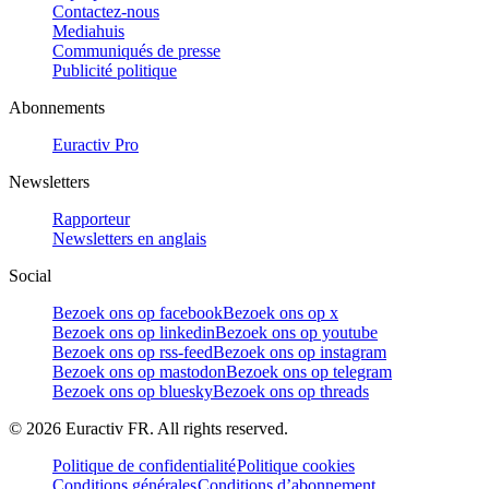
Contactez-nous
Mediahuis
Communiqués de presse
Publicité politique
Abonnements
Euractiv Pro
Newsletters
Rapporteur
Newsletters en anglais
Social
Bezoek ons op facebook
Bezoek ons op x
Bezoek ons op linkedin
Bezoek ons op youtube
Bezoek ons op rss-feed
Bezoek ons op instagram
Bezoek ons op mastodon
Bezoek ons op telegram
Bezoek ons op bluesky
Bezoek ons op threads
©
2026
Euractiv FR. All rights reserved.
Politique de confidentialité
Politique cookies
Conditions générales
Conditions d’abonnement