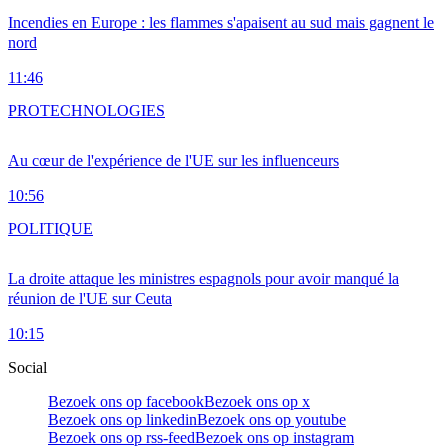
Incendies en Europe : les flammes s'apaisent au sud mais gagnent le
nord
11:46
PRO
TECHNOLOGIES
Au cœur de l'expérience de l'UE sur les influenceurs
10:56
POLITIQUE
La droite attaque les ministres espagnols pour avoir manqué la
réunion de l'UE sur Ceuta
10:15
Social
Bezoek ons op facebook
Bezoek ons op x
Bezoek ons op linkedin
Bezoek ons op youtube
Bezoek ons op rss-feed
Bezoek ons op instagram