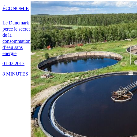
ÉCONOMIE
Le Danemark
perce le secret
de la
consommation
d’eau sans
énergie
01.02.2017
8 MINUTES