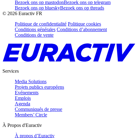
Bezoek ons op mastodon
Bezoek ons op telegram
Bezoek ons op bluesky
Bezoek ons op threads
©
2026
Euractiv FR
Politique de confidentialité
Politique cookies
Conditions générales
Conditions d’abonnement
Conditions de vente
Services
Media Solutions
Projets publics européens
Evénements
Emplois
Agenda
Communiqués de presse
Members’ Circle
À Propos d'Euractiv
À propos d’Euractiv