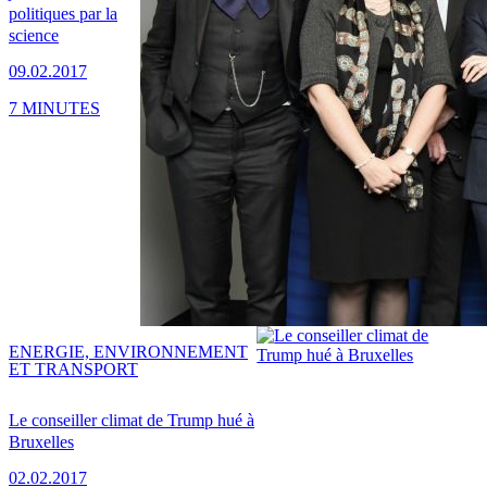
politiques par la
science
09.02.2017
7 MINUTES
ENERGIE, ENVIRONNEMENT
ET TRANSPORT
Le conseiller climat de Trump hué à
Bruxelles
02.02.2017