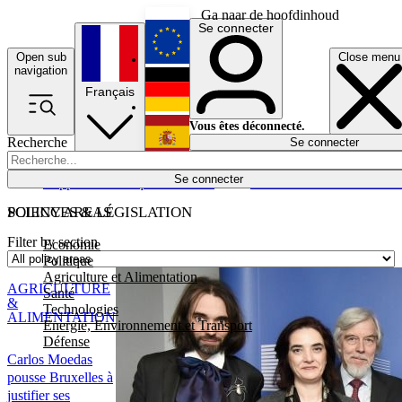
Ga naar de hoofdinhoud
Se connecter
Open sub
Close menu
English
navigation
Français
Deutsch
Vous êtes déconnecté.
Recherche
Se connecter
Español
Lumières éteintes
Se connecter
Rapporteur
Politique
Économie
Newsletters
Evénements
Em
POLICY AREAS
SCIENCES & LÉGISLATION
Filter by section
Economie
Politique
Agriculture et Alimentation
AGRICULTURE
Santé
&
Technologies
ALIMENTATION
Energie, Environnement et Transport
Défense
Carlos Moedas
pousse Bruxelles à
justifier ses