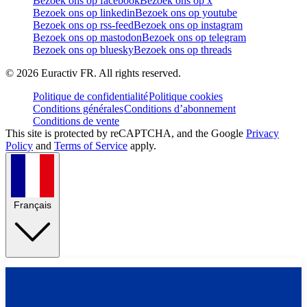
Bezoek ons op facebook
Bezoek ons op x
Bezoek ons op linkedin
Bezoek ons op youtube
Bezoek ons op rss-feed
Bezoek ons op instagram
Bezoek ons op mastodon
Bezoek ons op telegram
Bezoek ons op bluesky
Bezoek ons op threads
©
2026
Euractiv FR. All rights reserved.
Politique de confidentialité
Politique cookies
Conditions générales
Conditions d’abonnement
Conditions de vente
This site is protected by reCAPTCHA, and the Google
Privacy
Policy
and
Terms of Service
apply.
Français