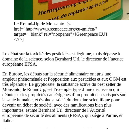
Le Round-Up de Monsanto. [<a
href="http://www.greenpeace.org/eu-unit/en/"
target="_blank" rel="noopener">[Greenpeace EU]
</a>]
Le débat sur la toxicité des pesticides est légitime, mais dépasse le
domaine de la science, selon Bernhard Url, le directeur de l’agence
européenne EFSA.
En Europe, les débats sur la sécurité alimentaire ont pris une
ampleur phénoménale et l’opposition aux pesticides et aux OGM est
très répandue. Le glyphosate, la substance active du best-seller de
Monsanto, le RoundUp, est l’exemple-type d’une discussion qui
débute sur les propriétés cancérigènes d’un produit et ses risques sur
la santé humaine, et évolue au-delà du domaine scientifique pour
devenir un débat de société, avec des ramifications bien plus
importantes, estime Bernhard Url, directeur de l’Autorité
européenne de sécurité des aliments (EFSA), qui siège à Parme, en
Italie.