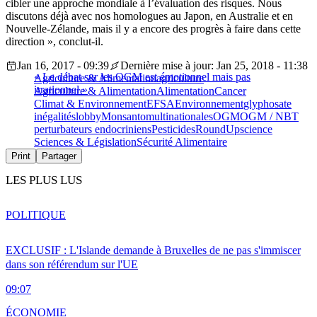
cibler une approche mondiale à l’évaluation des risques. Nous
discutons déjà avec nos homologues au Japon, en Australie et en
Nouvelle-Zélande, mais il y a encore des progrès à faire dans cette
direction », conclut-il.
Jan 16, 2017 - 09:39
Dernière mise à jour: Jan 25, 2018 - 11:38
« Le débat sur les OGM est émotionnel mais pas
Agriculture & Alimentation
agriculture
irrationnel »
Agriculture & Alimentation
Alimentation
Cancer
Climat & Environnement
EFSA
Environnement
glyphosate
inégalités
lobby
Monsanto
multinationales
OGM
OGM / NBT
perturbateurs endocriniens
Pesticides
RoundUp
science
Sciences & Législation
Sécurité Alimentaire
Print
Partager
LES PLUS LUS
POLITIQUE
EXCLUSIF : L'Islande demande à Bruxelles de ne pas s'immiscer
dans son référendum sur l'UE
09:07
ÉCONOMIE