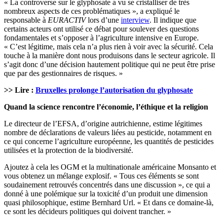
« La controverse sur le glyphosate a vu se cristalliser de très
nombreux aspects de ces problématiques », a expliqué le
responsable à
EURACTIV
lors d’une
interview
. Il indique que
certains acteurs ont utilisé ce débat pour soulever des questions
fondamentales et s’opposer à l’agriculture intensive en Europe.
« C’est légitime, mais cela n’a plus rien à voir avec la sécurité. Cela
touche à la manière dont nous produisons dans le secteur agricole. Il
s’agit donc d’une décision hautement politique qui ne peut être prise
que par des gestionnaires de risques. »
>> Lire :
Bruxelles prolonge l’autorisation du glyphosate
Quand la science rencontre l’économie, l’éthique et la religion
Le directeur de l’EFSA, d’origine autrichienne, estime légitimes
nombre de déclarations de valeurs liées au pesticide, notamment en
ce qui concerne l’agriculture européenne, les quantités de pesticides
utilisées et la protection de la biodiversité.
Ajoutez à cela les OGM et la multinationale américaine Monsanto et
vous obtenez un mélange explosif. « Tous ces éléments se sont
soudainement retrouvés concentrés dans une discussion », ce qui a
donné à une polémique sur la toxicité d’un produit une dimension
quasi philosophique, estime Bernhard Url. « Et dans ce domaine-là,
ce sont les décideurs politiques qui doivent trancher. »