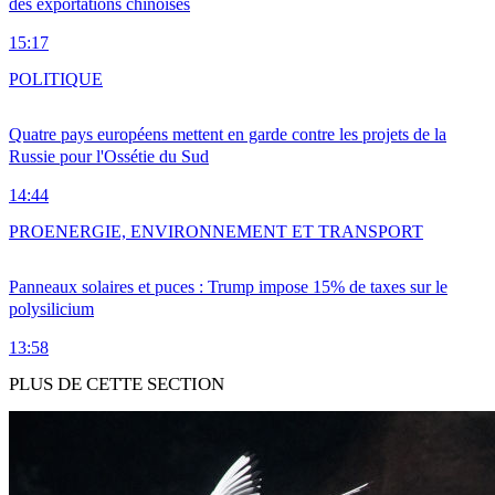
des exportations chinoises
15:17
POLITIQUE
Quatre pays européens mettent en garde contre les projets de la
Russie pour l'Ossétie du Sud
14:44
PRO
ENERGIE, ENVIRONNEMENT ET TRANSPORT
Panneaux solaires et puces : Trump impose 15% de taxes sur le
polysilicium
13:58
PLUS DE CETTE SECTION