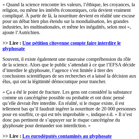
« Quand la science rencontre les valeurs, l’éthique, les croyances, la
religion, ou même les intérêts économiques, cela devient vraiment
compliqué. À partir de là, la nourriture devient en réalité une excuse
pour un débat bien plus étendu sur la mondialisation, les grandes
industries, les multinationales, et même les inégalités, selon moi »,
ajoute l’Autrichien.
>> Lire :
Une pétition citoyenne compte faire interdire le
glyphosate
Souvent, il existe également une mauvaise compréhension du rôle
de la science. Alors que le public s’attendait à ce que l’EFSA décide
d’interdire le glyphosate, l’agence s’est limitée à tirer des
conclusions scientifiques de ses recherches et a laissé la décision aux
élus, qui ont la légitimité démocratique pour trancher.
« Ça a été le point de fracture. Les gens ont considéré la substance
comme un cancérigène possible ou probable et ont donc pensé
qu’elle devrait être interdite. En réalité, si le risque existe, il est
tellement bas qu’il faudrait ingérer la nourriture de 20 000 personnes
pour en souffrir, ce qui est très improbable », indique-t-il. « Il n’est
donc pas pertinent de s’appuyer sur le risque cancérigène du
glyphosate pour demander son interdiction. »
>> Lire :
Les eurodéputés contaminés au glyphosate