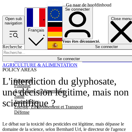
Ga naar de hoofdinhoud
Se connecter
Open sub
Close menu
English
navigation
Français
Deutsch
Vous êtes déconnecté.
Recherche
Se connecter
Español
Lumières éteintes
Se connecter
Rapporteur
Politique
Économie
Newsletters
Evénements
Em
AGRICULTURE & ALIMENTATION
POLICY AREAS
L'interdiction du glyphosate,
Economie
Politique
une décision légitime, mais non
Agriculture et Alimentation
Santé
scientifique ?
Technologies
Energie, Environnement et Transport
Défense
Le débat sur la toxicité des pesticides est légitime, mais dépasse le
domaine de la science, selon Bernhard Url, le directeur de l'agence