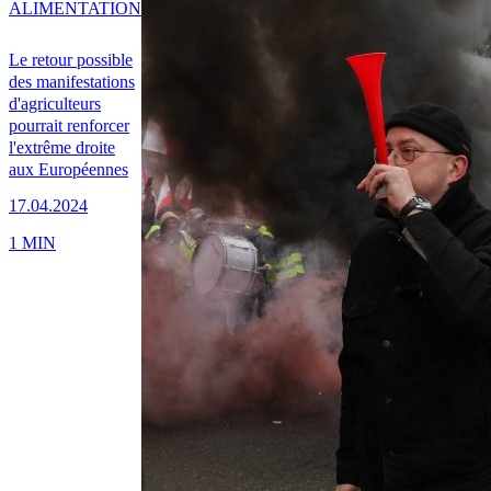
ALIMENTATION
Le retour possible
des manifestations
d'agriculteurs
pourrait renforcer
l'extrême droite
aux Européennes
17.04.2024
1 MIN