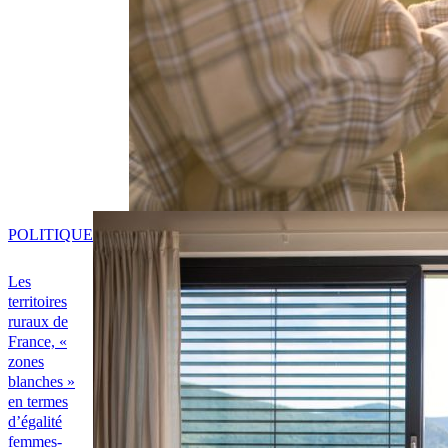
POLITIQUE
Les
territoires
ruraux de
France, «
zones
blanches »
en termes
d’égalité
femmes-