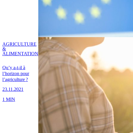
AGRICULTURE
&
ALIMENTATION
Qu’y a-t-il à
l’horizon pour
l’agriculture ?
23.11.2021
1 MIN