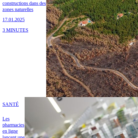
constructions dans des
zones naturelles
17.01.2025
3 MINUTES
SANTÉ
Les
pharmacies
en ligne
lancent une