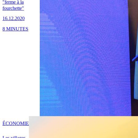
"ferme à la
fourchette"
16.12.2020
8 MINUTES
ÉCONOMIE
Les villages