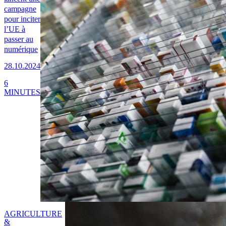
campagne
pour inciter
l’UE à
passer au
numérique
28.10.2024
6
MINUTES
AGRICULTURE
&