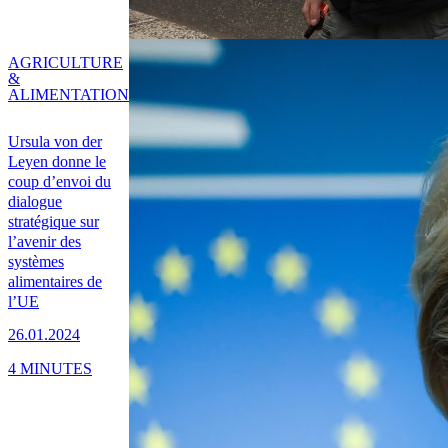
AGRICULTURE
&
ALIMENTATION
Ursula von der
Leyen donne le
coup d’envoi du
dialogue
stratégique sur
l’avenir des
systèmes
alimentaires de
l’UE
26.01.2024
4 MINUTES