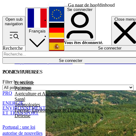
Ga naar de hoofdinhoud
Se connecter
Open sub
Close menu
English
navigation
Français
Deutsch
Vous êtes déconnecté.
Recherche
Se connecter
Español
Lumières éteintes
Se connecter
Rapporteur
Politique
Économie
Newsletters
Evénements
Em
POLICY AREAS
ZONES RURALES
Filter by section
Economie
Politique
PRO
Agriculture et Alimentation
Santé
ENERGIE,
Technologies
ENVIRONNEMENT
Energie, Environnement et Transport
ET TRANSPORT
Défense
Portugal : une loi
autorise de nouvelles