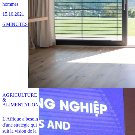
hommes
15.10.2021
6 MINUTES
AGRICULTURE
&
ALIMENTATION
L'Afrique a besoin
d'une stratégie qui
suit la vision de la