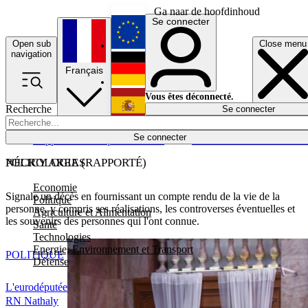
Ga naar de hoofdinhoud
Se connecter
Open sub
Close menu
English
navigation
Français
Deutsch
Vous êtes déconnecté.
Recherche
Se connecter
Español
Lumières éteintes
Se connecter
Rapporteur
Politique
Économie
Newsletters
Evénements
Em
POLICY AREAS
NÉCROLOGIE (RAPPORTÉ)
Economie
Signale un décès en fournissant un compte rendu de la vie de la
Politique
personne, y compris ses réalisations, les controverses éventuelles et
Agriculture et Alimentation
les souvenirs des personnes qui l'ont connue.
Santé
Technologies
Energie, Environnement et Transport
POLITIQUE
Défense
L'eurodéputée
RN Nathaly