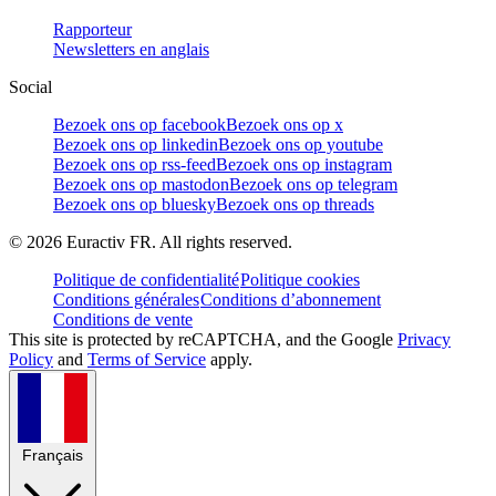
Rapporteur
Newsletters en anglais
Social
Bezoek ons op facebook
Bezoek ons op x
Bezoek ons op linkedin
Bezoek ons op youtube
Bezoek ons op rss-feed
Bezoek ons op instagram
Bezoek ons op mastodon
Bezoek ons op telegram
Bezoek ons op bluesky
Bezoek ons op threads
©
2026
Euractiv FR. All rights reserved.
Politique de confidentialité
Politique cookies
Conditions générales
Conditions d’abonnement
Conditions de vente
This site is protected by reCAPTCHA, and the Google
Privacy
Policy
and
Terms of Service
apply.
Français