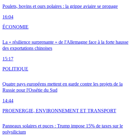
Poulets, bovins et ours polaires : la grippe aviaire se propage
16:04
ÉCONOMIE
La « résilience surprenante » de l'Allemagne face à la forte hausse
des exportations chinoises
15:17
POLITIQUE
Quatre pays européens mettent en garde contre les projets de la
Russie pour l'Ossétie du Sud
14:44
PRO
ENERGIE, ENVIRONNEMENT ET TRANSPORT
Panneaux solaires et puces : Trump impose 15% de taxes sur le
polysilicium