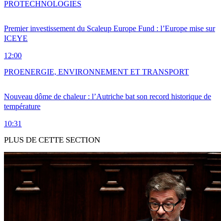
PRO
TECHNOLOGIES
Premier investissement du Scaleup Europe Fund : l’Europe mise sur
ICEYE
12:00
PRO
ENERGIE, ENVIRONNEMENT ET TRANSPORT
Nouveau dôme de chaleur : l’Autriche bat son record historique de
température
10:31
PLUS DE CETTE SECTION