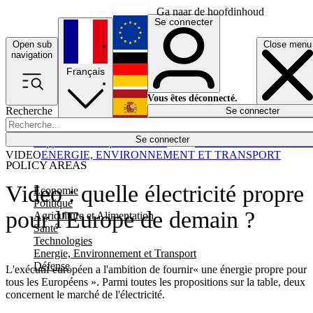
Ga naar de hoofdinhoud
Se connecter
Open sub
Close menu
English
navigation
Français
Deutsch
Vous êtes déconnecté.
Recherche
Se connecter
Español
Lumières éteintes
Se connecter
Rapporteur
Politique
Économie
Newsletters
Evénements
Em
VIDEO
ENERGIE, ENVIRONNEMENT ET TRANSPORT
POLICY AREAS
Video : quelle électricité propre
Economie
Politique
pour l'Europe de demain ?
Agriculture et Alimentation
Santé
Technologies
Energie, Environnement et Transport
Défense
L'exécutif européen a l'ambition de fournir« une énergie propre pour
tous les Européens ». Parmi toutes les propositions sur la table, deux
concernent le marché de l'électricité.