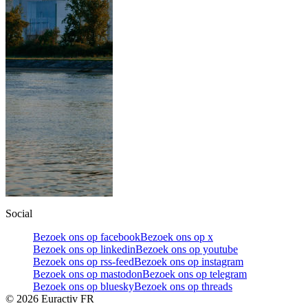
Social
Bezoek ons op facebook
Bezoek ons op x
Bezoek ons op linkedin
Bezoek ons op youtube
Bezoek ons op rss-feed
Bezoek ons op instagram
Bezoek ons op mastodon
Bezoek ons op telegram
Bezoek ons op bluesky
Bezoek ons op threads
©
2026
Euractiv FR