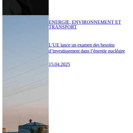
ENERGIE, ENVIRONNEMENT ET
TRANSPORT
L’UE lance un examen des besoins
d’investissement dans l’énergie nucléaire
15.04.2025