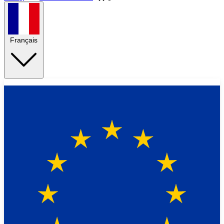
Français