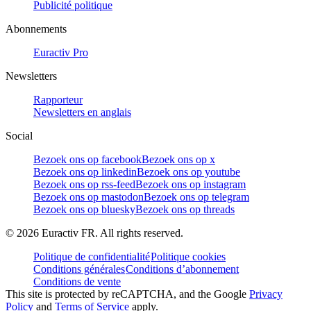
Publicité politique
Abonnements
Euractiv Pro
Newsletters
Rapporteur
Newsletters en anglais
Social
Bezoek ons op facebook
Bezoek ons op x
Bezoek ons op linkedin
Bezoek ons op youtube
Bezoek ons op rss-feed
Bezoek ons op instagram
Bezoek ons op mastodon
Bezoek ons op telegram
Bezoek ons op bluesky
Bezoek ons op threads
©
2026
Euractiv FR. All rights reserved.
Politique de confidentialité
Politique cookies
Conditions générales
Conditions d’abonnement
Conditions de vente
This site is protected by reCAPTCHA, and the Google
Privacy
Policy
and
Terms of Service
apply.