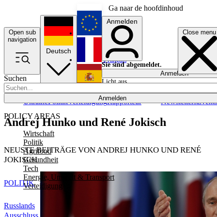
Ga naar de hoofdinhoud
Anmelden
Open sub
Close menu
English
navigation
Deutsch
Français
Sie sind abgemeldet.
Anmelden
Suchen
Licht aus
Español
Anmelden
Ukraine
Politik
Verteidigung
Rapporteur
Newsletters
Event
POLICY AREAS
Andrej Hunko und René Jokisch
Wirtschaft
Politik
NEUSTE BEITRÄGE VON ANDREJ HUNKO UND RENÉ
Agrifood
JOKISCH
Gesundheit
Tech
Energie, Umwelt & Transport
POLITIK
Verteidigung
Russlands
Ausschluss