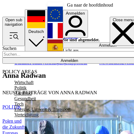
Ga naar de hoofdinhoud
Anmelden
Open sub
Close menu
English
navigation
Deutsch
Français
Sie sind abgemeldet.
Anmelden
Suchen
Licht aus
Español
Anmelden
Ukraine
Politik
Verteidigung
Rapporteur
Newsletters
Event
POLICY AREAS
Anna Radwan
Wirtschaft
Politik
NEUSTE BEITRÄGE VON ANNA RADWAN
Agrifood
Gesundheit
Tech
POLITIK
Energie, Umwelt & Transport
Verteidigung
Polen und
die Zukunft
Europas