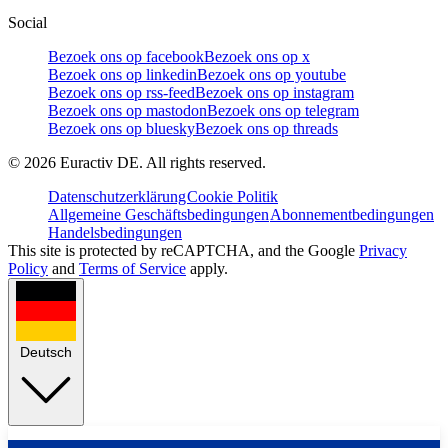
Social
Bezoek ons op facebook
Bezoek ons op x
Bezoek ons op linkedin
Bezoek ons op youtube
Bezoek ons op rss-feed
Bezoek ons op instagram
Bezoek ons op mastodon
Bezoek ons op telegram
Bezoek ons op bluesky
Bezoek ons op threads
©
2026
Euractiv DE. All rights reserved.
Datenschutzerklärung
Cookie Politik
Allgemeine Geschäftsbedingungen
Abonnementbedingungen
Handelsbedingungen
This site is protected by reCAPTCHA, and the Google
Privacy
Policy
and
Terms of Service
apply.
Deutsch