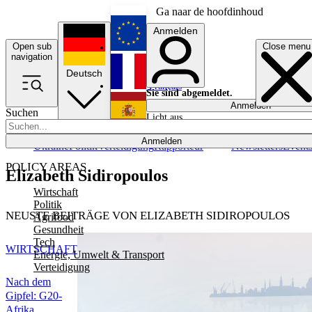
Ga naar de hoofdinhoud
Anmelden
Open sub
Close menu
English
navigation
Deutsch
Français
Sie sind abgemeldet.
Anmelden
Suchen
Licht aus
Español
Anmelden
Ukraine
Politik
Verteidigung
Rapporteur
Newsletters
Event
POLICY AREAS
Elizabeth Sidiropoulos
Wirtschaft
Politik
NEUSTE BEITRÄGE VON ELIZABETH SIDIROPOULOS
Agrifood
Gesundheit
Tech
WIRTSCHAFT
Energie, Umwelt & Transport
Verteidigung
Nach dem
Gipfel: G20-
Afrika